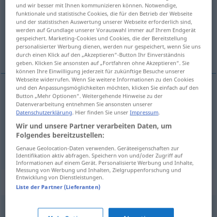
und wir besser mit Ihnen kommunizieren können. Notwendige,
funktionale und statistische Cookies, die für den Betrieb der Webseite
Übersicht aller Übersetzungen
und der statistischen Auswertung unserer Webseite erforderlich sind,
(Für mehr Details die Übersetzung anklicken/antippen)
werden auf Grundlage unserer Vorauswahl immer auf Ihrem Endgerät
gespeichert. Marketing-Cookies und Cookies, die der Bereitstellung
personalisierter Werbung dienen, werden nur gespeichert, wenn Sie uns
Abnutzung, Verschleiß, Zermürbung
durch einen Klick auf den „Akzeptieren“-Button Ihr Einverständnis
geben. Klicken Sie ansonsten auf „Fortfahren ohne Akzeptieren“. Sie
können Ihre Einwilligung jederzeit für zukünftige Besuche unserer
Webseite widerrufen. Wenn Sie weitere Informationen zu den Cookies
und den Anpassungsmöglichkeiten möchten, klicken Sie einfach auf den
Button „Mehr Optionen“. Weitergehende Hinweise zu der
Abnutzung
f
desgaste
Datenverarbeitung entnehmen Sie ansonsten unserer
Datenschutzerklärung
. Hier finden Sie unser
Impressum
.
Verschleiß
m
desgaste
Wir und unsere Partner verarbeiten Daten, um
Folgendes bereitzustellen:
Zermürbung
f
desgaste
FIG
Genaue Geolocation-Daten verwenden. Geräteeigenschaften zur
Identifikation aktiv abfragen. Speichern von und/oder Zugriff auf
Informationen auf einem Gerät. Personalisierte Werbung und Inhalte,
Messung von Werbung und Inhalten, Zielgruppenforschung und
Entwicklung von Dienstleistungen.
Beispielsätze für "desgaste"
Liste der Partner (Lieferanten)
peça
de desgaste