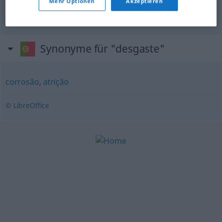
Mehr Optionen
Akzeptieren
Verschleißteil
n
Synonyme für "desgaste"
corrosão
,
atrição
© LibreOffice