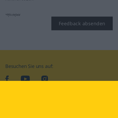
*Pflichtfeld
Feedback absenden
Besuchen Sie uns auf:
facebook
YouTube
Instagram
Langenscheidt