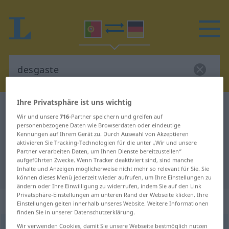
Ihre Privatsphäre ist uns wichtig
Portugiesisch-Deutsch Wörterbuch
desgaste
Wir und unsere
716
-Partner speichern und greifen auf
Portugiesisch-Deutsch
personenbezogene Daten wie Browserdaten oder eindeutige
Kennungen auf Ihrem Gerät zu. Durch Auswahl von Akzeptieren
Übersetzung für "desgaste"
aktivieren Sie Tracking-Technologien für die unter „Wir und unsere
Partner verarbeiten Daten, um Ihnen Dienste bereitzustellen“
aufgeführten Zwecke. Wenn Tracker deaktiviert sind, sind manche
Inhalte und Anzeigen möglicherweise nicht mehr so relevant für Sie. Sie
"desgaste" Deutsch Übersetzung
können dieses Menü jederzeit wieder aufrufen, um Ihre Einstellungen zu
ändern oder Ihre Einwilligung zu widerrufen, indem Sie auf den Link
Privatsphäre-Einstellungen am unteren Rand der Webseite klicken. Ihre
„desgaste“
: masculino
Einstellungen gelten innerhalb unseres Website. Weitere Informationen
finden Sie in unserer Datenschutzerklärung.
Wir verwenden Cookies, damit Sie unsere Webseite bestmöglich nutzen
desgaste
[dɨʒˈgaʃtɨ]
m