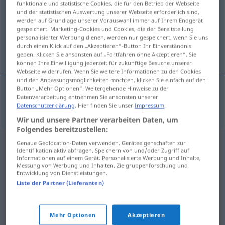
funktionale und statistische Cookies, die für den Betrieb der Webseite
und der statistischen Auswertung unserer Webseite erforderlich sind,
Übersicht aller Übersetzungen
werden auf Grundlage unserer Vorauswahl immer auf Ihrem Endgerät
gespeichert. Marketing-Cookies und Cookies, die der Bereitstellung
(Für mehr Details die Übersetzung anklicken/antippen)
personalisierter Werbung dienen, werden nur gespeichert, wenn Sie uns
durch einen Klick auf den „Akzeptieren“-Button Ihr Einverständnis
Treppenstufe
geben. Klicken Sie ansonsten auf „Fortfahren ohne Akzeptieren“. Sie
können Ihre Einwilligung jederzeit für zukünftige Besuche unserer
Webseite widerrufen. Wenn Sie weitere Informationen zu den Cookies
und den Anpassungsmöglichkeiten möchten, klicken Sie einfach auf den
Button „Mehr Optionen“. Weitergehende Hinweise zu der
Datenverarbeitung entnehmen Sie ansonsten unserer
(Treppen)Stufe
f
degrau
Datenschutzerklärung
. Hier finden Sie unser
Impressum
.
Wir und unsere Partner verarbeiten Daten, um
Folgendes bereitzustellen:
Genaue Geolocation-Daten verwenden. Geräteeigenschaften zur
Identifikation aktiv abfragen. Speichern von und/oder Zugriff auf
Informationen auf einem Gerät. Personalisierte Werbung und Inhalte,
Messung von Werbung und Inhalten, Zielgruppenforschung und
Entwicklung von Dienstleistungen.
Liste der Partner (Lieferanten)
Mehr Optionen
Akzeptieren