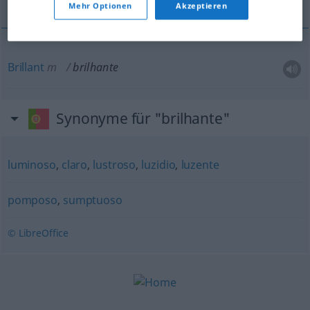
Mehr Optionen
Akzeptieren
Brillant
m
brilhante
Synonyme für "brilhante"
luminoso
,
claro
,
lustroso
,
luzidio
,
luzente
pomposo
,
sumptuoso
© LibreOffice