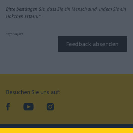
Bitte bestätigen Sie, dass Sie ein Mensch sind, indem Sie ein
Häkchen setzen.*
*Pflichtfeld
Feedback absenden
Besuchen Sie uns auf:
facebook
YouTube
Instagram