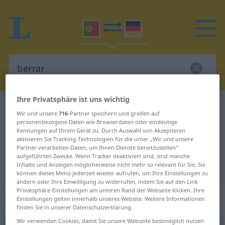
Ihre Privatsphäre ist uns wichtig
Portugiesisch-Deutsch Wörterbuch
berrar
Wir und unsere
716
-Partner speichern und greifen auf
Portugiesisch-Deutsch
personenbezogene Daten wie Browserdaten oder eindeutige
Kennungen auf Ihrem Gerät zu. Durch Auswahl von Akzeptieren
Übersetzung für "berrar"
aktivieren Sie Tracking-Technologien für die unter „Wir und unsere
Partner verarbeiten Daten, um Ihnen Dienste bereitzustellen“
aufgeführten Zwecke. Wenn Tracker deaktiviert sind, sind manche
Inhalte und Anzeigen möglicherweise nicht mehr so relevant für Sie. Sie
"berrar" Deutsch Übersetzung
können dieses Menü jederzeit wieder aufrufen, um Ihre Einstellungen zu
ändern oder Ihre Einwilligung zu widerrufen, indem Sie auf den Link
Privatsphäre-Einstellungen am unteren Rand der Webseite klicken. Ihre
„berrar“
Einstellungen gelten innerhalb unseres Website. Weitere Informationen
finden Sie in unserer Datenschutzerklärung.
Wir verwenden Cookies, damit Sie unsere Webseite bestmöglich nutzen
berrar
[bɨˈʁar]