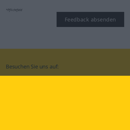
*Pflichtfeld
Feedback absenden
Besuchen Sie uns auf:
facebook
YouTube
Instagram
Langenscheidt