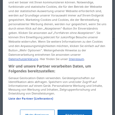
und wir besser mit Ihnen kommunizieren können. Notwendige,
funktionale und statistische Cookies, die für den Betrieb der Webseite
Übersicht aller Übersetzungen
und der statistischen Auswertung unserer Webseite erforderlich sind,
werden auf Grundlage unserer Vorauswahl immer auf Ihrem Endgerät
(Für mehr Details die Übersetzung anklicken/antippen)
gespeichert. Marketing-Cookies und Cookies, die der Bereitstellung
personalisierter Werbung dienen, werden nur gespeichert, wenn Sie uns
brüllen, schreien, blöken, röhren, zetern
durch einen Klick auf den „Akzeptieren“-Button Ihr Einverständnis
geben. Klicken Sie ansonsten auf „Fortfahren ohne Akzeptieren“. Sie
können Ihre Einwilligung jederzeit für zukünftige Besuche unserer
Webseite widerrufen. Wenn Sie weitere Informationen zu den Cookies
und den Anpassungsmöglichkeiten möchten, klicken Sie einfach auf den
Button „Mehr Optionen“. Weitergehende Hinweise zu der
brüllen
berrar
Datenverarbeitung entnehmen Sie ansonsten unserer
Datenschutzerklärung
. Hier finden Sie unser
Impressum
.
schreien
(
nach
)
berrar
por
Wir und unsere Partner verarbeiten Daten, um
Folgendes bereitzustellen:
blöken
berrar
ovelha
Genaue Geolocation-Daten verwenden. Geräteeigenschaften zur
Identifikation aktiv abfragen. Speichern von und/oder Zugriff auf
Informationen auf einem Gerät. Personalisierte Werbung und Inhalte,
röhren
berrar
veado
Messung von Werbung und Inhalten, Zielgruppenforschung und
Entwicklung von Dienstleistungen.
Liste der Partner (Lieferanten)
zetern
berrar
FIG
Mehr Optionen
Akzeptieren