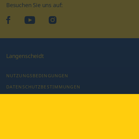
Besuchen Sie uns auf:
facebook
YouTube
Instagram
Langenscheidt
NUTZUNGSBEDINGUNGEN
DATENSCHUTZBESTIMMUNGEN
IMPRESSUM
PRIVATSPHÄRE-EINSTELLUNGEN
LATEINWÖRTERBUCH MIT CODE
Copyright © 2026 PONS Langenscheidt GmbH, Alle Rechte