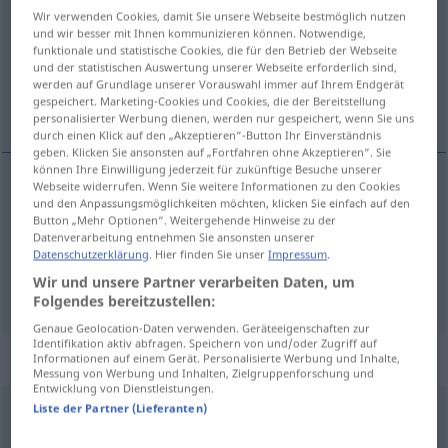
Wir verwenden Cookies, damit Sie unsere Webseite bestmöglich nutzen
und wir besser mit Ihnen kommunizieren können. Notwendige,
Übersicht aller Übersetzungen
funktionale und statistische Cookies, die für den Betrieb der Webseite
(Für mehr Details die Übersetzung anklicken/antippen)
und der statistischen Auswertung unserer Webseite erforderlich sind,
werden auf Grundlage unserer Vorauswahl immer auf Ihrem Endgerät
gespeichert. Marketing-Cookies und Cookies, die der Bereitstellung
Bankwesen, Spielbank
personalisierter Werbung dienen, werden nur gespeichert, wenn Sie uns
durch einen Klick auf den „Akzeptieren“-Button Ihr Einverständnis
geben. Klicken Sie ansonsten auf „Fortfahren ohne Akzeptieren“. Sie
können Ihre Einwilligung jederzeit für zukünftige Besuche unserer
Webseite widerrufen. Wenn Sie weitere Informationen zu den Cookies
und den Anpassungsmöglichkeiten möchten, klicken Sie einfach auf den
Bankwesen
n
banca
FIN
PORT
Button „Mehr Optionen“. Weitergehende Hinweise zu der
Datenverarbeitung entnehmen Sie ansonsten unserer
(Spiel)Bank
f
banca
no jogo
Datenschutzerklärung
. Hier finden Sie unser
Impressum
.
PORT
Wir und unsere Partner verarbeiten Daten, um
Folgendes bereitzustellen:
Genaue Geolocation-Daten verwenden. Geräteeigenschaften zur
Identifikation aktiv abfragen. Speichern von und/oder Zugriff auf
„banca“
: feminino
Informationen auf einem Gerät. Personalisierte Werbung und Inhalte,
Messung von Werbung und Inhalten, Zielgruppenforschung und
Entwicklung von Dienstleistungen.
Liste der Partner (Lieferanten)
banca
[ˈbɜ̃kɜ]
f