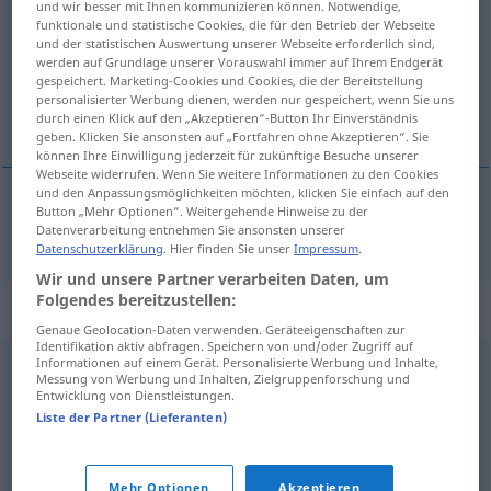
und wir besser mit Ihnen kommunizieren können. Notwendige,
funktionale und statistische Cookies, die für den Betrieb der Webseite
Übersicht aller Übersetzungen
und der statistischen Auswertung unserer Webseite erforderlich sind,
werden auf Grundlage unserer Vorauswahl immer auf Ihrem Endgerät
(Für mehr Details die Übersetzung anklicken/antippen)
gespeichert. Marketing-Cookies und Cookies, die der Bereitstellung
personalisierter Werbung dienen, werden nur gespeichert, wenn Sie uns
toll, super
durch einen Klick auf den „Akzeptieren“-Button Ihr Einverständnis
geben. Klicken Sie ansonsten auf „Fortfahren ohne Akzeptieren“. Sie
können Ihre Einwilligung jederzeit für zukünftige Besuche unserer
Webseite widerrufen. Wenn Sie weitere Informationen zu den Cookies
und den Anpassungsmöglichkeiten möchten, klicken Sie einfach auf den
Button „Mehr Optionen“. Weitergehende Hinweise zu der
toll
,
super
bacana
Datenverarbeitung entnehmen Sie ansonsten unserer
BRAS
POP
Datenschutzerklärung
. Hier finden Sie unser
Impressum
.
Wir und unsere Partner verarbeiten Daten, um
Folgendes bereitzustellen:
„bacana“
: masculino e feminino
Genaue Geolocation-Daten verwenden. Geräteeigenschaften zur
Identifikation aktiv abfragen. Speichern von und/oder Zugriff auf
Informationen auf einem Gerät. Personalisierte Werbung und Inhalte,
bacana
[baˈkɐ̃nɐ]
m/f
BRAS
POP
Messung von Werbung und Inhalten, Zielgruppenforschung und
Entwicklung von Dienstleistungen.
Übersicht aller Übersetzungen
Liste der Partner (Lieferanten)
(Für mehr Details die Übersetzung anklicken/antippen)
toller Typ
Mehr Optionen
Akzeptieren