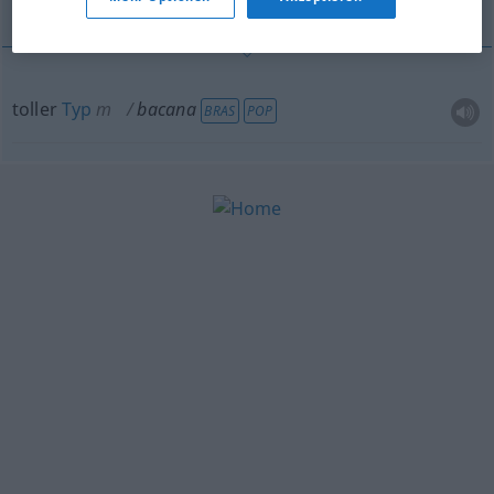
toller
Typ
m
bacana
BRAS
POP