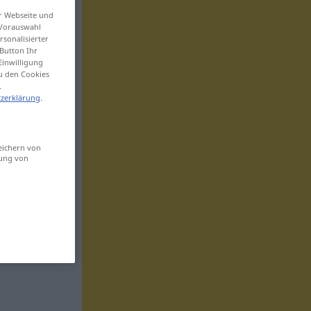
er Webseite und
 Vorauswahl
sonalisierter
Button Ihr
Einwilligung
zu den Cookies
.
zerklärung
.
eichern von
sung von