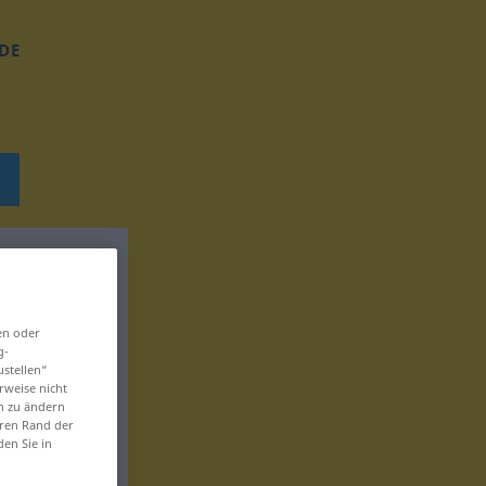
DE
en oder
g-
ustellen“
rweise nicht
en zu ändern
eren Rand der
den Sie in