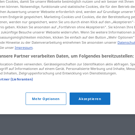
en Cookies, damit Sie unsere Webseite bestmöglich nutzen und wir besser mit Ihnen
en können. Notwendige, funktionale und statistische Cookies, die für den Betrieb d
ischen Auswertung unserer Webseite erforderlich sind, werden auf Grundlage unserer
hrem Endgerät gespeichert. Marketing-Cookies und Cookies, die der Bereitstellung per
nen, werden nur gespeichert, wenn Sie uns durch einen Klick auf den „Akzeptieren“-
tippen)
nis geben. Klicken Sie ansonsten auf „Fortfahren ohne Akzeptieren“. Sie können Ihre 
ür zukünftige Besuche unserer Webseite widerrufen. Wenn Sie weitere Informationen 
assungsmöglichkeiten möchten, klicken Sie einfach auf den Button „Mehr Optionen“
de Hinweise zu der Datenverarbeitung entnehmen Sie ansonsten unserer
Datenschut
 Sie unser
Impressum
.
unsere Partner verarbeiten Daten, um Folgendes bereitzustellen:
ocation-Daten verwenden. Geräteeigenschaften zur Identifikation aktiv abfragen. Sp
albarda
griff auf Informationen auf einem Gerät. Personalisierte Werbung und Inhalte, Mes
 Inhalten, Zielgruppenforschung und Entwicklung von Dienstleistungen.
artner (Lieferanten)
r Qualität)
albarda
FAM
Mehr Optionen
Akzeptieren