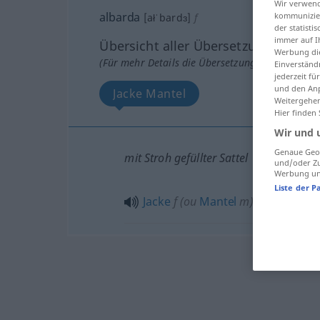
Wir verwend
albarda
kommunizier
[ałˈbardɜ]
f
der statist
immer auf I
Übersicht aller Übersetzungen
Werbung die
(Für mehr Details die Übersetzung anklicken/an
Einverständ
jederzeit f
und den Anp
Jacke Mantel
Weitergehen
Hier finden
Wir und 
Genaue Geol
mit Stroh gefüllter Sattel
und/oder Zu
Werbung und
Liste der P
Jacke
f
(ou
Mantel
m
)
(v. schlechte