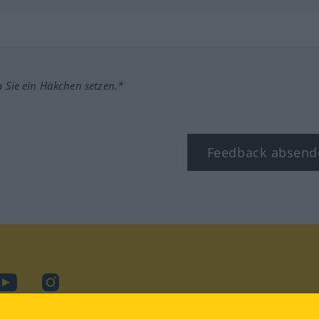
m Sie ein Häkchen setzen.*
Feedback absend
ook
YouTube
Instagram