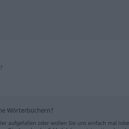
h?
ine Wörterbüchern?
hler aufgefallen oder wollen Sie uns einfach mal lob