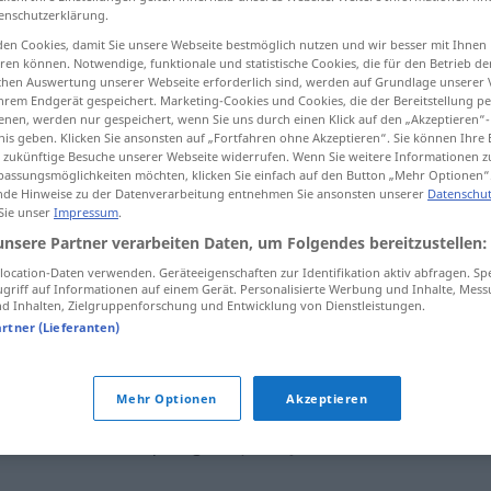
enschutzerklärung.
en Cookies, damit Sie unsere Webseite bestmöglich nutzen und wir besser mit Ihnen
en können. Notwendige, funktionale und statistische Cookies, die für den Betrieb d
ischen Auswertung unserer Webseite erforderlich sind, werden auf Grundlage unserer
tippen)
hrem Endgerät gespeichert. Marketing-Cookies und Cookies, die der Bereitstellung per
nen, werden nur gespeichert, wenn Sie uns durch einen Klick auf den „Akzeptieren“-
nis geben. Klicken Sie ansonsten auf „Fortfahren ohne Akzeptieren“. Sie können Ihre 
hmeicheln, hegen nähren
glätten
ür zukünftige Besuche unserer Webseite widerrufen. Wenn Sie weitere Informationen 
assungsmöglichkeiten möchten, klicken Sie einfach auf den Button „Mehr Optionen“
de Hinweise zu der Datenverarbeitung entnehmen Sie ansonsten unserer
Datenschut
 Sie unser
Impressum
.
afagar
unsere Partner verarbeiten Daten, um Folgendes bereitzustellen:
ocation-Daten verwenden. Geräteeigenschaften zur Identifikation aktiv abfragen. Sp
griff auf Informationen auf einem Gerät. Personalisierte Werbung und Inhalte, Mes
afagar
braços
 Inhalten, Zielgruppenforschung und Entwicklung von Dienstleistungen.
artner (Lieferanten)
afagar
FIG
Mehr Optionen
Akzeptieren
afagar
esperança