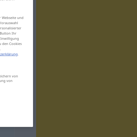
er Webseite und
 Vorauswahl
sonalisierter
Button Ihr
Einwilligung
zu den Cookies
.
zerklärung
.
eichern von
sung von