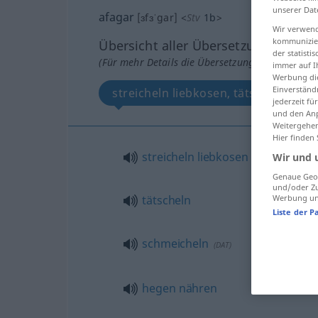
unserer Dat
afagar
[ɜfɜˈgar]
<
Stv
1b
>
Wir verwend
kommunizier
Übersicht aller Übersetzungen
der statist
(Für mehr Details die Übersetzung anklicken/an
immer auf I
Werbung die
Einverständ
streicheln liebkosen, tätscheln, sc
jederzeit f
und den Anp
Weitergehen
Hier finden
streicheln
liebkosen
Wir und 
Genaue Geol
und/oder Zu
tätscheln
Werbung und
Liste der P
schmeicheln
(
DAT
)
hegen
nähren