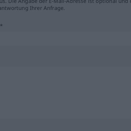
us. Die Angabe der E-Mail-Adresse ist optional und 
ntwortung Ihrer Anfrage.
?*