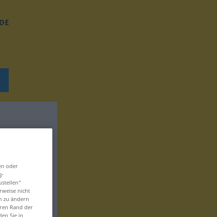
DE
en oder
g-
ustellen“
rweise nicht
en zu ändern
eren Rand der
den Sie in