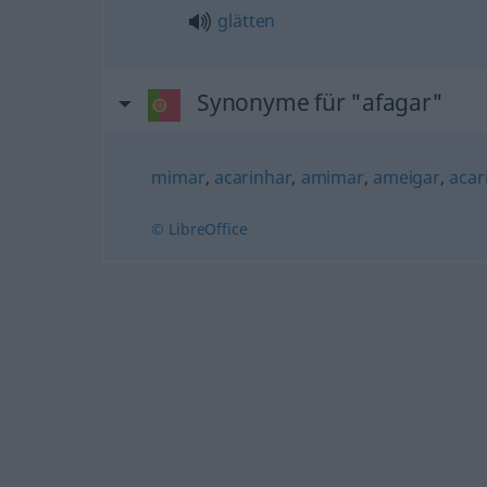
glätten
Synonyme für "afagar"
mimar
,
acarinhar
,
amimar
,
ameigar
,
acar
© LibreOffice