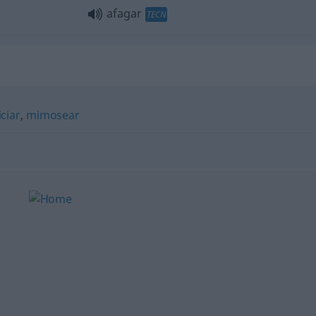
afagar
TECN
iciar
,
mimosear