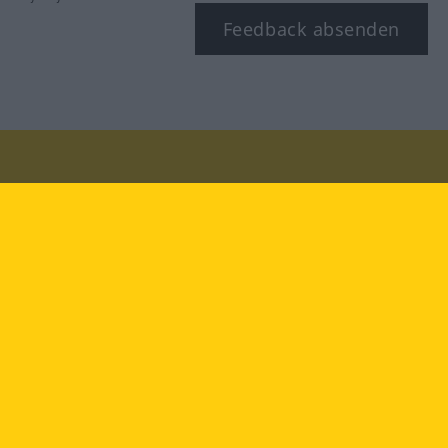
Feedback absenden
Besuchen Sie uns auf:
facebook
YouTube
Instagram
Langenscheidt
NUTZUNGSBEDINGUNGEN