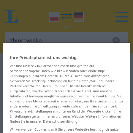
Ihre Privatsphäre ist uns wichtig
Polnisch-Deutsch Wörterbuch
zbiorowisko
Wir und unsere
716
-Partner speichern und greifen auf
Polnisch-Deutsch Übersetzung für
personenbezogene Daten wie Browserdaten oder eindeutige
Kennungen auf Ihrem Gerät zu. Durch Auswahl von Akzeptieren
"zbiorowisko"
aktivieren Sie Tracking-Technologien für die unter „Wir und unsere
Partner verarbeiten Daten, um Ihnen Dienste bereitzustellen“
aufgeführten Zwecke. Wenn Tracker deaktiviert sind, sind manche
Inhalte und Anzeigen möglicherweise nicht mehr so relevant für Sie. Sie
"zbiorowisko" Deutsch
können dieses Menü jederzeit wieder aufrufen, um Ihre Einstellungen zu
ändern oder Ihre Einwilligung zu widerrufen, indem Sie auf den Link
Übersetzung
Privatsphäre-Einstellungen am unteren Rand der Webseite klicken. Ihre
Einstellungen gelten innerhalb unseres Website. Weitere Informationen
finden Sie in unserer Datenschutzerklärung.
„zbiorowisko“
: rodzaj nijaki
Wir verwenden Cookies, damit Sie unsere Webseite bestmöglich nutzen