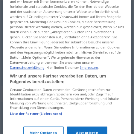
und wir besser mit Ihnen kommunizieren können. Notwendige,
funktionale und statistische Cookies, die für den Betrieb der Webseite
zbiorowisko
n
<
-a
>
und der statistischen Auswertung unserer Webseite erforderlich sind,
werden auf Grundlage unserer Vorauswahl immer auf Ihrem Endgerät
Übersicht aller Übersetzungen
gespeichert. Marketing-Cookies und Cookies, die der Bereitstellung
personalisierter Werbung dienen, werden nur gespeichert, wenn Sie uns
(Für mehr Details die Übersetzung anklicken/antippen)
durch einen Klick auf den „Akzeptieren“-Button Ihr Einverständnis
geben. Klicken Sie ansonsten auf „Fortfahren ohne Akzeptieren“. Sie
Ansammlung
können Ihre Einwilligung jederzeit für zukünftige Besuche unserer
Webseite widerrufen. Wenn Sie weitere Informationen zu den Cookies
und den Anpassungsmöglichkeiten möchten, klicken Sie einfach auf den
Button „Mehr Optionen“. Weitergehende Hinweise zu der
Datenverarbeitung entnehmen Sie ansonsten unserer
Datenschutzerklärung
. Hier finden Sie unser
Impressum
.
Ansammlung
f
zbiorowisko
Wir und unsere Partner verarbeiten Daten, um
Folgendes bereitzustellen:
Genaue Geolocation-Daten verwenden. Geräteeigenschaften zur
Synonyme für "zbiorowisko"
Identifikation aktiv abfragen. Speichern von und/oder Zugriff auf
Informationen auf einem Gerät. Personalisierte Werbung und Inhalte,
Messung von Werbung und Inhalten, Zielgruppenforschung und
Entwicklung von Dienstleistungen.
mrowie
Liste der Partner (Lieferanten)
© LibreOffice
Mehr Optionen
Akzeptieren