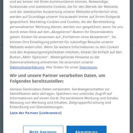
und wir besser mit Ihnen kommunizieren können. Notwendige,
funktionale und statistische Cookies, die für den Betrieb der Webseite
Übersicht aller Übersetzungen
und der statistischen Auswertung unserer Webseite erforderlich sind,
werden auf Grundlage unserer Vorauswahl immer auf Ihrem Endgerät
(Für mehr Details die Übersetzung anklicken/antippen)
gespeichert. Marketing-Cookies und Cookies, die der Bereitstellung
personalisierter Werbung dienen, werden nur gespeichert, wenn Sie uns
Währungs-, Devisen-
durch einen Klick auf den „Akzeptieren“-Button Ihr Einverständnis
geben. Klicken Sie ansonsten auf „Fortfahren ohne Akzeptieren“. Sie
können Ihre Einwilligung jederzeit für zukünftige Besuche unserer
Webseite widerrufen. Wenn Sie weitere Informationen zu den Cookies
und den Anpassungsmöglichkeiten möchten, klicken Sie einfach auf den
Button „Mehr Optionen“. Weitergehende Hinweise zu der
Währungs-
walutowy
Datenverarbeitung entnehmen Sie ansonsten unserer
Datenschutzerklärung
. Hier finden Sie unser
Impressum
.
Devisen-
walutowy
Wir und unsere Partner verarbeiten Daten, um
Folgendes bereitzustellen:
Genaue Geolocation-Daten verwenden. Geräteeigenschaften zur
Identifikation aktiv abfragen. Speichern von und/oder Zugriff auf
Synonyme für "walutowy"
Informationen auf einem Gerät. Personalisierte Werbung und Inhalte,
Messung von Werbung und Inhalten, Zielgruppenforschung und
Entwicklung von Dienstleistungen.
Liste der Partner (Lieferanten)
finansowy
,
monetarny
,
pieniężny
,
płatniczy
© LibreOffice
Mehr Optionen
Akzeptieren