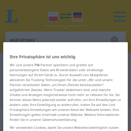
Ihre Privatsphäre ist uns wichtig
Polnisch-Deutsch Wörterbuch
walutowy
Wir und unsere
716
-Partner speichern und greifen auf
Polnisch-Deutsch Übersetzung für
personenbezogene Daten wie Browserdaten oder eindeutige
Kennungen auf Ihrem Gerät zu. Durch Auswahl von Akzeptieren
"walutowy"
aktivieren Sie Tracking-Technologien für die unter „Wir und unsere
Partner verarbeiten Daten, um Ihnen Dienste bereitzustellen“
aufgeführten Zwecke. Wenn Tracker deaktiviert sind, sind manche
Inhalte und Anzeigen möglicherweise nicht mehr so relevant für Sie. Sie
"walutowy" Deutsch Übersetzung
können dieses Menü jederzeit wieder aufrufen, um Ihre Einstellungen zu
ändern oder Ihre Einwilligung zu widerrufen, indem Sie auf den Link
Privatsphäre-Einstellungen am unteren Rand der Webseite klicken. Ihre
„walutowy“
Einstellungen gelten innerhalb unseres Website. Weitere Informationen
finden Sie in unserer Datenschutzerklärung.
Wir verwenden Cookies, damit Sie unsere Webseite bestmöglich nutzen
walutowy