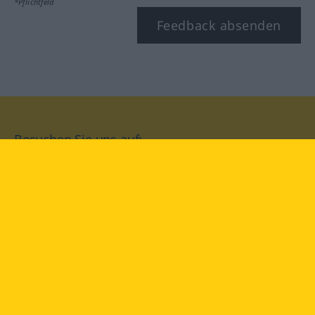
*Pflichtfeld
Feedback absenden
Besuchen Sie uns auf:
facebook
YouTube
Instagram
Langenscheidt
NUTZUNGSBEDINGUNGEN