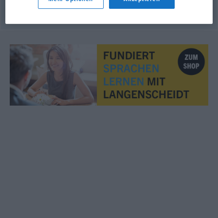
© LibreOffice