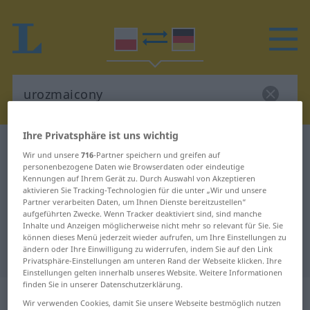
Ihre Privatsphäre ist uns wichtig
Polnisch-Deutsch Wörterbuch
urozmaicony
Wir und unsere
716
-Partner speichern und greifen auf
Polnisch-Deutsch Übersetzung für
personenbezogene Daten wie Browserdaten oder eindeutige
Kennungen auf Ihrem Gerät zu. Durch Auswahl von Akzeptieren
"urozmaicony"
aktivieren Sie Tracking-Technologien für die unter „Wir und unsere
Partner verarbeiten Daten, um Ihnen Dienste bereitzustellen“
aufgeführten Zwecke. Wenn Tracker deaktiviert sind, sind manche
Inhalte und Anzeigen möglicherweise nicht mehr so relevant für Sie. Sie
"urozmaicony" Deutsch
können dieses Menü jederzeit wieder aufrufen, um Ihre Einstellungen zu
ändern oder Ihre Einwilligung zu widerrufen, indem Sie auf den Link
Übersetzung
Privatsphäre-Einstellungen am unteren Rand der Webseite klicken. Ihre
Einstellungen gelten innerhalb unseres Website. Weitere Informationen
finden Sie in unserer Datenschutzerklärung.
„urozmaicony“
Wir verwenden Cookies, damit Sie unsere Webseite bestmöglich nutzen