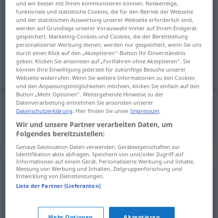
und wir besser mit Ihnen kommunizieren können. Notwendige,
funktionale und statistische Cookies, die für den Betrieb der Webseite
urozmaicony
und der statistischen Auswertung unserer Webseite erforderlich sind,
werden auf Grundlage unserer Vorauswahl immer auf Ihrem Endgerät
Übersicht aller Übersetzungen
gespeichert. Marketing-Cookies und Cookies, die der Bereitstellung
(Für mehr Details die Übersetzung anklicken/antippen)
personalisierter Werbung dienen, werden nur gespeichert, wenn Sie uns
durch einen Klick auf den „Akzeptieren“-Button Ihr Einverständnis
geben. Klicken Sie ansonsten auf „Fortfahren ohne Akzeptieren“. Sie
abwechslungsreich
können Ihre Einwilligung jederzeit für zukünftige Besuche unserer
Webseite widerrufen. Wenn Sie weitere Informationen zu den Cookies
und den Anpassungsmöglichkeiten möchten, klicken Sie einfach auf den
Button „Mehr Optionen“. Weitergehende Hinweise zu der
Datenverarbeitung entnehmen Sie ansonsten unserer
Datenschutzerklärung
. Hier finden Sie unser
Impressum
.
abwechslungsreich
urozmaicony
Wir und unsere Partner verarbeiten Daten, um
Folgendes bereitzustellen:
Genaue Geolocation-Daten verwenden. Geräteeigenschaften zur
Synonyme für "urozmaicony"
Identifikation aktiv abfragen. Speichern von und/oder Zugriff auf
Informationen auf einem Gerät. Personalisierte Werbung und Inhalte,
Messung von Werbung und Inhalten, Zielgruppenforschung und
Entwicklung von Dienstleistungen.
bogaty
,
rozliczny
,
rozmaity
,
różnorodny
,
różny
,
wieloraki
Liste der Partner (Lieferanten)
różnorodny
,
zróżnicowany
Mehr Optionen
Akzeptieren