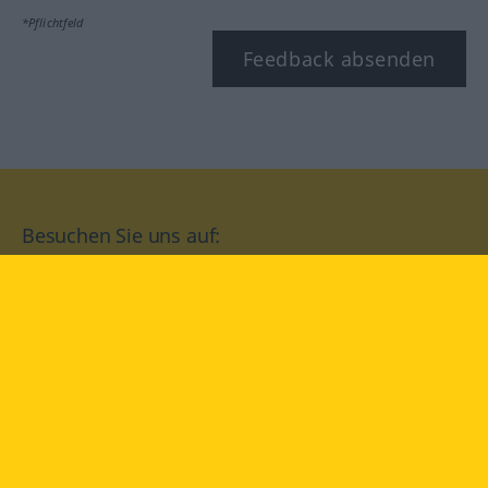
*Pflichtfeld
Feedback absenden
Besuchen Sie uns auf:
facebook
YouTube
Instagram
Langenscheidt
NUTZUNGSBEDINGUNGEN