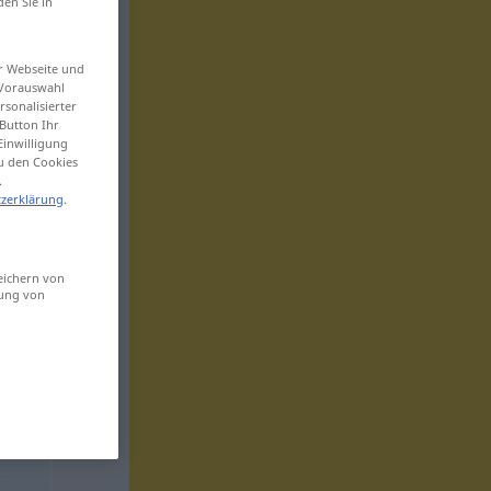
den Sie in
er Webseite und
 Vorauswahl
sonalisierter
Button Ihr
Einwilligung
zu den Cookies
.
zerklärung
.
eichern von
sung von