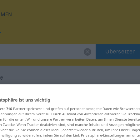
HMEN
Übersetzen
ny
 für "ugrzeczniony"
atsphäre ist uns wichtig
sere
716
-Partner speichern und greifen auf personenbezogene Daten wie Browserdat
etzung
Kennungen auf Ihrem Gerät zu. Durch Auswahl von Akzeptieren aktivieren Sie Trackin
n für die unter „Wir und unsere Partner verarbeiten Daten, um Ihnen Dienste bereitz
n Zwecke. Wenn Tracker deaktiviert sind, sind manche Inhalte und Anzeigen mögliche
evant für Sie. Sie können dieses Menü jederzeit wieder aufrufen, um Ihre Einstellung
inwilligung zu widerrufen, indem Sie auf den Link Privatsphäre-Einstellungen am unt