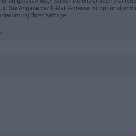
hler aufgefallen oder wollen Sie uns einfach mal lob
us. Die Angabe der E-Mail-Adresse ist optional und 
ntwortung Ihrer Anfrage.
?*