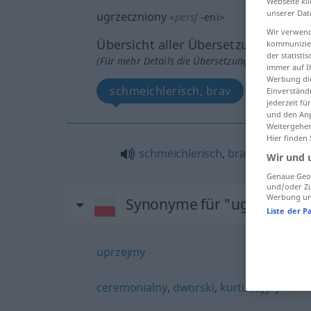
Webseite kli
unserer Dat
ugrzeczniony
<
persf
-eni
>
Wir verwend
Übersicht aller Übersetzungen
kommunizier
der statist
(Für mehr Details die Übersetzung anklicken/an
immer auf I
Werbung die
schmeichlerisch, brav
Einverständ
jederzeit f
und den Anp
Weitergehen
Hier finden
schmeichlerisch
,
brav
Wir und 
Genaue Geol
und/oder Zu
Werbung und
Synonyme für "ugrzecznio
Liste der P
uprzejmy
ceremonialny
,
dworski
,
kurtuazyjny