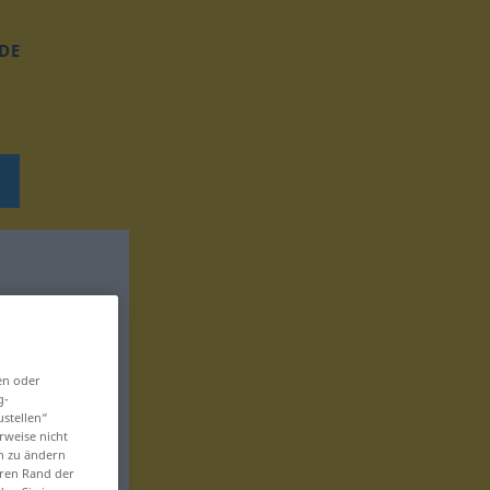
DE
en oder
g-
ustellen“
rweise nicht
en zu ändern
eren Rand der