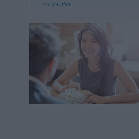
© LibreOffice