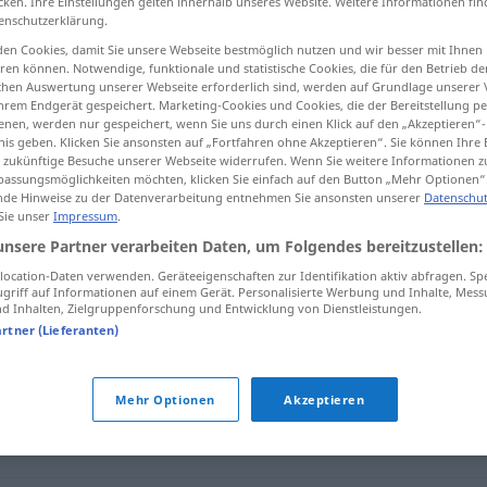
cken. Ihre Einstellungen gelten innerhalb unseres Website. Weitere Informationen fin
enschutzerklärung.
en Cookies, damit Sie unsere Webseite bestmöglich nutzen und wir besser mit Ihnen
en können. Notwendige, funktionale und statistische Cookies, die für den Betrieb d
ischen Auswertung unserer Webseite erforderlich sind, werden auf Grundlage unserer
tippen)
hrem Endgerät gespeichert. Marketing-Cookies und Cookies, die der Bereitstellung per
nen, werden nur gespeichert, wenn Sie uns durch einen Klick auf den „Akzeptieren“-
nis geben. Klicken Sie ansonsten auf „Fortfahren ohne Akzeptieren“. Sie können Ihre 
ür zukünftige Besuche unserer Webseite widerrufen. Wenn Sie weitere Informationen 
assungsmöglichkeiten möchten, klicken Sie einfach auf den Button „Mehr Optionen“
de Hinweise zu der Datenverarbeitung entnehmen Sie ansonsten unserer
Datenschut
 Sie unser
Impressum
.
ugrzeczniony
unsere Partner verarbeiten Daten, um Folgendes bereitzustellen:
ocation-Daten verwenden. Geräteeigenschaften zur Identifikation aktiv abfragen. Sp
griff auf Informationen auf einem Gerät. Personalisierte Werbung und Inhalte, Mes
 Inhalten, Zielgruppenforschung und Entwicklung von Dienstleistungen.
ny"
artner (Lieferanten)
Mehr Optionen
Akzeptieren