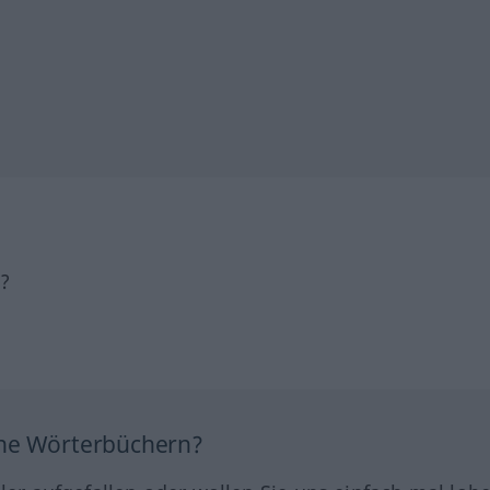
h?
ine Wörterbüchern?