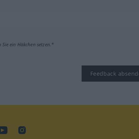
m Sie ein Häkchen setzen.*
Feedback absend
ook
YouTube
Instagram