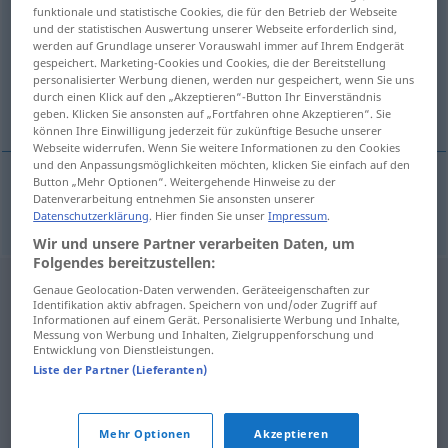
funktionale und statistische Cookies, die für den Betrieb der Webseite
und der statistischen Auswertung unserer Webseite erforderlich sind,
Übersicht aller Übersetzungen
werden auf Grundlage unserer Vorauswahl immer auf Ihrem Endgerät
(Für mehr Details die Übersetzung anklicken/antippen)
gespeichert. Marketing-Cookies und Cookies, die der Bereitstellung
personalisierter Werbung dienen, werden nur gespeichert, wenn Sie uns
durch einen Klick auf den „Akzeptieren“-Button Ihr Einverständnis
Trainerin
geben. Klicken Sie ansonsten auf „Fortfahren ohne Akzeptieren“. Sie
können Ihre Einwilligung jederzeit für zukünftige Besuche unserer
Webseite widerrufen. Wenn Sie weitere Informationen zu den Cookies
und den Anpassungsmöglichkeiten möchten, klicken Sie einfach auf den
Button „Mehr Optionen“. Weitergehende Hinweise zu der
Datenverarbeitung entnehmen Sie ansonsten unserer
Trainer(in)
m(f)
trener
Datenschutzerklärung
. Hier finden Sie unser
Impressum
.
Wir und unsere Partner verarbeiten Daten, um
Folgendes bereitzustellen:
Genaue Geolocation-Daten verwenden. Geräteeigenschaften zur
Identifikation aktiv abfragen. Speichern von und/oder Zugriff auf
Informationen auf einem Gerät. Personalisierte Werbung und Inhalte,
Messung von Werbung und Inhalten, Zielgruppenforschung und
Entwicklung von Dienstleistungen.
Liste der Partner (Lieferanten)
Mehr Optionen
Akzeptieren