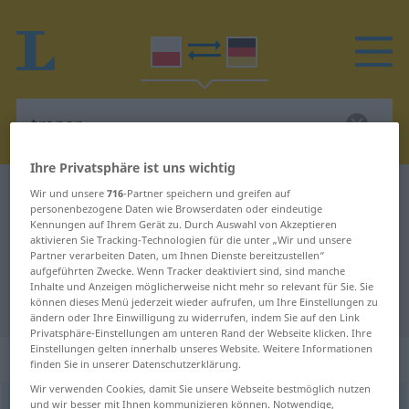
Ihre Privatsphäre ist uns wichtig
Polnisch-Deutsch Wörterbuch
trener
Wir und unsere
716
-Partner speichern und greifen auf
personenbezogene Daten wie Browserdaten oder eindeutige
Polnisch-Deutsch Übersetzung für
Kennungen auf Ihrem Gerät zu. Durch Auswahl von Akzeptieren
aktivieren Sie Tracking-Technologien für die unter „Wir und unsere
"trener"
Partner verarbeiten Daten, um Ihnen Dienste bereitzustellen“
aufgeführten Zwecke. Wenn Tracker deaktiviert sind, sind manche
Inhalte und Anzeigen möglicherweise nicht mehr so relevant für Sie. Sie
"trener" Deutsch Übersetzung
können dieses Menü jederzeit wieder aufrufen, um Ihre Einstellungen zu
ändern oder Ihre Einwilligung zu widerrufen, indem Sie auf den Link
Privatsphäre-Einstellungen am unteren Rand der Webseite klicken. Ihre
Einstellungen gelten innerhalb unseres Website. Weitere Informationen
„trener“
: rodzaj męski
finden Sie in unserer Datenschutzerklärung.
Wir verwenden Cookies, damit Sie unsere Webseite bestmöglich nutzen
und wir besser mit Ihnen kommunizieren können. Notwendige,
trener
m
<
-a
;
-rzy
>
trenerka
f
<
-i
;
gen
-rek
>