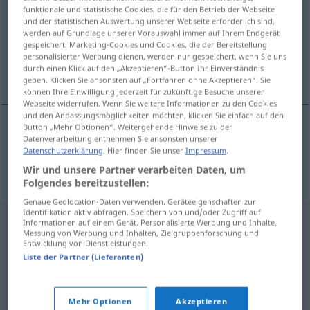
funktionale und statistische Cookies, die für den Betrieb der Webseite
und der statistischen Auswertung unserer Webseite erforderlich sind,
Übersicht aller Übersetzungen
werden auf Grundlage unserer Vorauswahl immer auf Ihrem Endgerät
(Für mehr Details die Übersetzung anklicken/antippen)
gespeichert. Marketing-Cookies und Cookies, die der Bereitstellung
personalisierter Werbung dienen, werden nur gespeichert, wenn Sie uns
durch einen Klick auf den „Akzeptieren“-Button Ihr Einverständnis
ohne VorderZähne
geben. Klicken Sie ansonsten auf „Fortfahren ohne Akzeptieren“. Sie
können Ihre Einwilligung jederzeit für zukünftige Besuche unserer
Webseite widerrufen. Wenn Sie weitere Informationen zu den Cookies
und den Anpassungsmöglichkeiten möchten, klicken Sie einfach auf den
Button „Mehr Optionen“. Weitergehende Hinweise zu der
Datenverarbeitung entnehmen Sie ansonsten unserer
ohne
(Vorder)Zähne
szczerbaty
dziecko,
Datenschutzerklärung
. Hier finden Sie unser
Impressum
.
staruszek
Wir und unsere Partner verarbeiten Daten, um
Folgendes bereitzustellen:
Genaue Geolocation-Daten verwenden. Geräteeigenschaften zur
Identifikation aktiv abfragen. Speichern von und/oder Zugriff auf
Informationen auf einem Gerät. Personalisierte Werbung und Inhalte,
Messung von Werbung und Inhalten, Zielgruppenforschung und
Entwicklung von Dienstleistungen.
Liste der Partner (Lieferanten)
Mehr Optionen
Akzeptieren