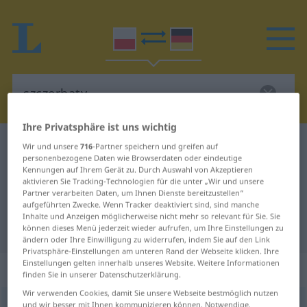
Ihre Privatsphäre ist uns wichtig
Polnisch-Deutsch Wörterbuch
szczerbaty
Wir und unsere
716
-Partner speichern und greifen auf
personenbezogene Daten wie Browserdaten oder eindeutige
Polnisch-Deutsch Übersetzung für
Kennungen auf Ihrem Gerät zu. Durch Auswahl von Akzeptieren
aktivieren Sie Tracking-Technologien für die unter „Wir und unsere
"szczerbaty"
Partner verarbeiten Daten, um Ihnen Dienste bereitzustellen“
aufgeführten Zwecke. Wenn Tracker deaktiviert sind, sind manche
Inhalte und Anzeigen möglicherweise nicht mehr so relevant für Sie. Sie
"szczerbaty" Deutsch Übersetzung
können dieses Menü jederzeit wieder aufrufen, um Ihre Einstellungen zu
ändern oder Ihre Einwilligung zu widerrufen, indem Sie auf den Link
Privatsphäre-Einstellungen am unteren Rand der Webseite klicken. Ihre
Einstellungen gelten innerhalb unseres Website. Weitere Informationen
„szczerbaty“
finden Sie in unserer Datenschutzerklärung.
Wir verwenden Cookies, damit Sie unsere Webseite bestmöglich nutzen
szczerbaty
und wir besser mit Ihnen kommunizieren können. Notwendige,
<
persf
-ci
>