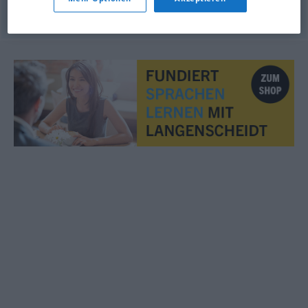
© LibreOffice