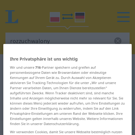
Ihre Privatsphäre ist uns wichtig
Polnisch-Deutsch Wörterbuch
rozzuchwalony
Wir und unsere
716
-Partner speichern und greifen auf
Polnisch-Deutsch Übersetzung für
personenbezogene Daten wie Browserdaten oder eindeutige
Kennungen auf Ihrem Gerät zu. Durch Auswahl von Akzeptieren
"rozzuchwalony"
aktivieren Sie Tracking-Technologien für die unter „Wir und unsere
Partner verarbeiten Daten, um Ihnen Dienste bereitzustellen“
aufgeführten Zwecke. Wenn Tracker deaktiviert sind, sind manche
Inhalte und Anzeigen möglicherweise nicht mehr so relevant für Sie. Sie
"rozzuchwalony" Deutsch
können dieses Menü jederzeit wieder aufrufen, um Ihre Einstellungen zu
ändern oder Ihre Einwilligung zu widerrufen, indem Sie auf den Link
Übersetzung
Privatsphäre-Einstellungen am unteren Rand der Webseite klicken. Ihre
Einstellungen gelten innerhalb unseres Website. Weitere Informationen
finden Sie in unserer Datenschutzerklärung.
„rozzuchwalony“
Wir verwenden Cookies, damit Sie unsere Webseite bestmöglich nutzen