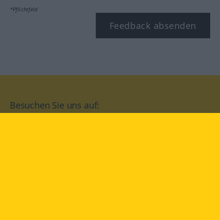
*Pflichtfeld
Feedback absenden
Besuchen Sie uns auf:
facebook
YouTube
Instagram
Langenscheidt
NUTZUNGSBEDINGUNGEN