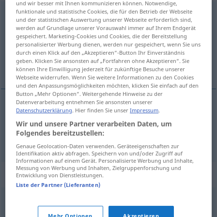
und wir besser mit Ihnen kommunizieren können. Notwendige,
funktionale und statistische Cookies, die für den Betrieb der Webseite
rozzuchwalony
<
persf
-eni
>
und der statistischen Auswertung unserer Webseite erforderlich sind,
werden auf Grundlage unserer Vorauswahl immer auf Ihrem Endgerät
Übersicht aller Übersetzungen
gespeichert. Marketing-Cookies und Cookies, die der Bereitstellung
personalisierter Werbung dienen, werden nur gespeichert, wenn Sie uns
(Für mehr Details die Übersetzung anklicken/antippen)
durch einen Klick auf den „Akzeptieren“-Button Ihr Einverständnis
geben. Klicken Sie ansonsten auf „Fortfahren ohne Akzeptieren“. Sie
dreist, unverfroren, übermütig, unverschämt
können Ihre Einwilligung jederzeit für zukünftige Besuche unserer
Webseite widerrufen. Wenn Sie weitere Informationen zu den Cookies
und den Anpassungsmöglichkeiten möchten, klicken Sie einfach auf den
Button „Mehr Optionen“. Weitergehende Hinweise zu der
Datenverarbeitung entnehmen Sie ansonsten unserer
Datenschutzerklärung
. Hier finden Sie unser
Impressum
.
dreist
,
unverfroren
rozzuchwalony
Wir und unsere Partner verarbeiten Daten, um
Folgendes bereitzustellen:
übermütig
,
unverschämt
rozzuchwalony
Genaue Geolocation-Daten verwenden. Geräteeigenschaften zur
Identifikation aktiv abfragen. Speichern von und/oder Zugriff auf
Informationen auf einem Gerät. Personalisierte Werbung und Inhalte,
Messung von Werbung und Inhalten, Zielgruppenforschung und
Synonyme für "rozzuchwalony"
Entwicklung von Dienstleistungen.
Liste der Partner (Lieferanten)
rozpieszczony
,
rozpuszczony
,
rozwydrzony
,
zepsuty
Mehr Optionen
Akzeptieren