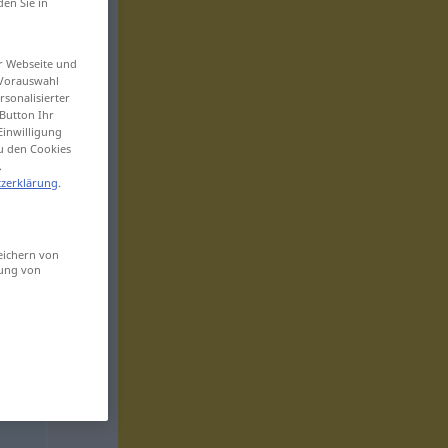
den Sie in
er Webseite und
 Vorauswahl
sonalisierter
Button Ihr
Einwilligung
zu den Cookies
.
zerklärung
.
eichern von
sung von