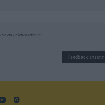
m Sie ein Häkchen setzen.*
Feedback absend
ook
YouTube
Instagram