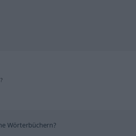
h?
ine Wörterbüchern?