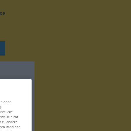
DE
en oder
g-
ustellen“
rweise nicht
en zu ändern
eren Rand der