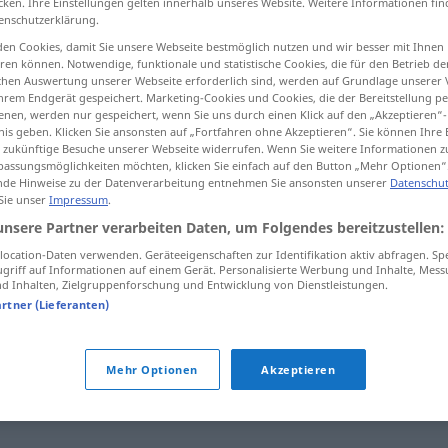
cken. Ihre Einstellungen gelten innerhalb unseres Website. Weitere Informationen fin
enschutzerklärung.
en Cookies, damit Sie unsere Webseite bestmöglich nutzen und wir besser mit Ihnen
en können. Notwendige, funktionale und statistische Cookies, die für den Betrieb d
ischen Auswertung unserer Webseite erforderlich sind, werden auf Grundlage unserer
tippen)
hrem Endgerät gespeichert. Marketing-Cookies und Cookies, die der Bereitstellung per
nen, werden nur gespeichert, wenn Sie uns durch einen Klick auf den „Akzeptieren“-
istesgegenwärtig, wach
nis geben. Klicken Sie ansonsten auf „Fortfahren ohne Akzeptieren“. Sie können Ihre 
ür zukünftige Besuche unserer Webseite widerrufen. Wenn Sie weitere Informationen 
assungsmöglichkeiten möchten, klicken Sie einfach auf den Button „Mehr Optionen“
de Hinweise zu der Datenverarbeitung entnehmen Sie ansonsten unserer
Datenschut
 Sie unser
Impressum
.
przytomny
MED
unsere Partner verarbeiten Daten, um Folgendes bereitzustellen:
ocation-Daten verwenden. Geräteeigenschaften zur Identifikation aktiv abfragen. Sp
griff auf Informationen auf einem Gerät. Personalisierte Werbung und Inhalte, Mes
przytomny
uważny
 Inhalten, Zielgruppenforschung und Entwicklung von Dienstleistungen.
artner (Lieferanten)
"
Mehr Optionen
Akzeptieren