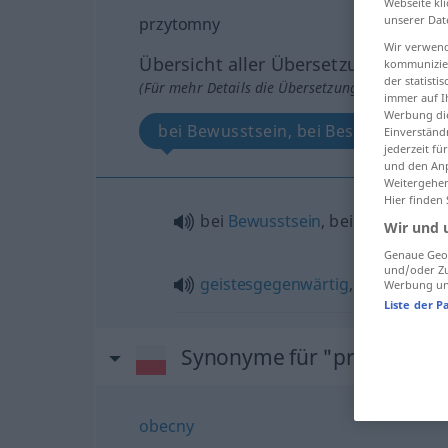
Webseite kli
unserer Dat
przytomny
Wir verwend
Übersicht aller Übersetzungen
kommunizier
der statist
(Für mehr Details die Übersetzung anklicken/an
immer auf I
Werbung die
bei Bewusstsein, bei Besinnung, ge
Einverständ
jederzeit f
und den Anp
Weitergehen
Hier finden
bei
Bewusstsein
, bei
Besinnung
Wir und 
Genaue Geol
und/oder Zu
geistesgegenwärtig
,
wach
Werbung und
Liste der P
Synonyme für "przytomny
obecny