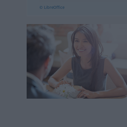
© LibreOffice