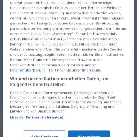
und wir besser mit Ihnen kommunizieren können. Notwendige,
funktionale und statistische Cookies, die für den Betrieb der Webseite
przewozowy
und der statistischen Auswertung unserer Webseite erforderlich sind,
werden auf Grundlage unserer Vorauswahl immer auf Ihrem Endgerät
Übersicht aller Übersetzungen
gespeichert. Marketing-Cookies und Cookies, die der Bereitstellung
(Für mehr Details die Übersetzung anklicken/antippen)
personalisierter Werbung dienen, werden nur gespeichert, wenn Sie uns
durch einen Klick auf den „Akzeptieren“-Button Ihr Einverständnis
geben. Klicken Sie ansonsten auf „Fortfahren ohne Akzeptieren“. Sie
Transport-, Fahr-, Transport-
können Ihre Einwilligung jederzeit für zukünftige Besuche unserer
Webseite widerrufen. Wenn Sie weitere Informationen zu den Cookies
und den Anpassungsmöglichkeiten möchten, klicken Sie einfach auf den
Button „Mehr Optionen“. Weitergehende Hinweise zu der
Datenverarbeitung entnehmen Sie ansonsten unserer
Datenschutzerklärung
. Hier finden Sie unser
Impressum
.
Transport-
przewozowy
środki
Wir und unsere Partner verarbeiten Daten, um
Folgendes bereitzustellen:
Fahr-, Transport-
przewozowy
przedsiębiorstwo
Genaue Geolocation-Daten verwenden. Geräteeigenschaften zur
Identifikation aktiv abfragen. Speichern von und/oder Zugriff auf
Informationen auf einem Gerät. Personalisierte Werbung und Inhalte,
Messung von Werbung und Inhalten, Zielgruppenforschung und
Entwicklung von Dienstleistungen.
Liste der Partner (Lieferanten)
Synonyme für "przewozowy"
Mehr Optionen
Akzeptieren