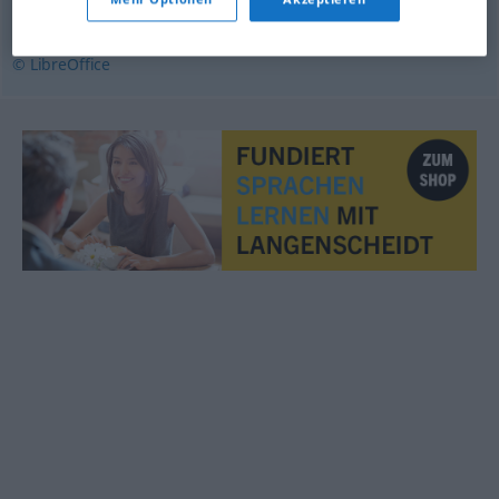
frachtowy
© LibreOffice