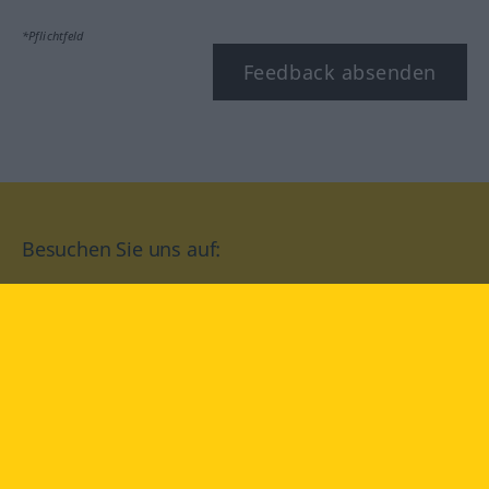
*Pflichtfeld
Feedback absenden
Besuchen Sie uns auf:
facebook
YouTube
Instagram
Langenscheidt