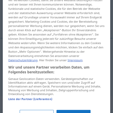
Wir verwenden Cookies, damit Sie unsere Webseite bestmöglich nutzen
und wir besser mit Ihnen kommunizieren können. Notwendige,
Übersicht aller Übersetzungen
funktionale und statistische Cookies, die für den Betrieb der Webseite
und der statistischen Auswertung unserer Webseite erforderlich sind,
(Für mehr Details die Übersetzung anklicken/antippen)
werden auf Grundlage unserer Vorauswahl immer auf Ihrem Endgerät
gespeichert. Marketing-Cookies und Cookies, die der Bereitstellung
ohne, beraubt, bar
personalisierter Werbung dienen, werden nur gespeichert, wenn Sie uns
durch einen Klick auf den „Akzeptieren“-Button Ihr Einverständnis
geben. Klicken Sie ansonsten auf „Fortfahren ohne Akzeptieren“. Sie
können Ihre Einwilligung jederzeit für zukünftige Besuche unserer
Webseite widerrufen. Wenn Sie weitere Informationen zu den Cookies
und den Anpassungsmöglichkeiten möchten, klicken Sie einfach auf den
Button „Mehr Optionen“. Weitergehende Hinweise zu der
ohne
pozbawiony
AKK
Datenverarbeitung entnehmen Sie ansonsten unserer
Datenschutzerklärung
. Hier finden Sie unser
Impressum
.
beraubt
pozbawiony
GEN
Wir und unsere Partner verarbeiten Daten, um
Folgendes bereitzustellen:
bar
pozbawiony
GEN
Genaue Geolocation-Daten verwenden. Geräteeigenschaften zur
Identifikation aktiv abfragen. Speichern von und/oder Zugriff auf
Informationen auf einem Gerät. Personalisierte Werbung und Inhalte,
Messung von Werbung und Inhalten, Zielgruppenforschung und
Entwicklung von Dienstleistungen.
Liste der Partner (Lieferanten)
Beispielsätze für "pozbawiony"