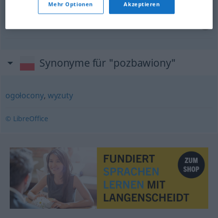
Mehr Optionen
Akzeptieren
pozbawiony wyobraźni
fantasielos
,
einfallslos
Synonyme für "pozbawiony"
ogołocony
,
wyzuty
© LibreOffice