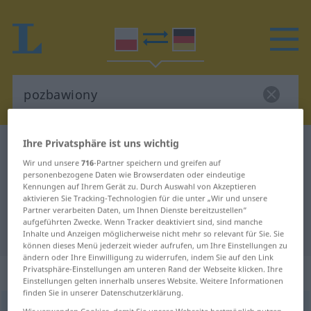
Ihre Privatsphäre ist uns wichtig
Polnisch-Deutsch Wörterbuch
pozbawiony
Wir und unsere
716
-Partner speichern und greifen auf
Polnisch-Deutsch Übersetzung für
personenbezogene Daten wie Browserdaten oder eindeutige
Kennungen auf Ihrem Gerät zu. Durch Auswahl von Akzeptieren
"pozbawiony"
aktivieren Sie Tracking-Technologien für die unter „Wir und unsere
Partner verarbeiten Daten, um Ihnen Dienste bereitzustellen“
aufgeführten Zwecke. Wenn Tracker deaktiviert sind, sind manche
"pozbawiony" Deutsch Übersetzung
Inhalte und Anzeigen möglicherweise nicht mehr so relevant für Sie. Sie
können dieses Menü jederzeit wieder aufrufen, um Ihre Einstellungen zu
ändern oder Ihre Einwilligung zu widerrufen, indem Sie auf den Link
„pozbawiony“
Privatsphäre-Einstellungen am unteren Rand der Webseite klicken. Ihre
Einstellungen gelten innerhalb unseres Website. Weitere Informationen
finden Sie in unserer Datenschutzerklärung.
pozbawiony
<
gen
>