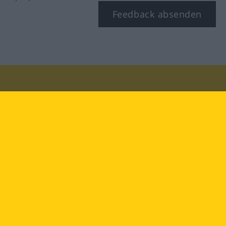
Feedback absenden
Besuchen Sie uns auf:
facebook
YouTube
Instagram
Langenscheidt
NUTZUNGSBEDINGUNGEN