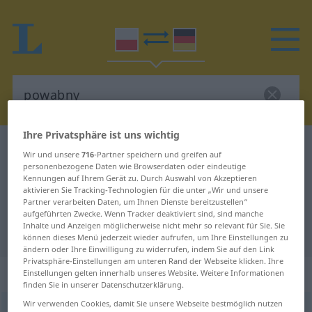
Ihre Privatsphäre ist uns wichtig
Polnisch-Deutsch Wörterbuch
powabny
Wir und unsere
716
-Partner speichern und greifen auf
Polnisch-Deutsch Übersetzung für
personenbezogene Daten wie Browserdaten oder eindeutige
Kennungen auf Ihrem Gerät zu. Durch Auswahl von Akzeptieren
"powabny"
aktivieren Sie Tracking-Technologien für die unter „Wir und unsere
Partner verarbeiten Daten, um Ihnen Dienste bereitzustellen“
aufgeführten Zwecke. Wenn Tracker deaktiviert sind, sind manche
Inhalte und Anzeigen möglicherweise nicht mehr so relevant für Sie. Sie
"powabny" Deutsch Übersetzung
können dieses Menü jederzeit wieder aufrufen, um Ihre Einstellungen zu
ändern oder Ihre Einwilligung zu widerrufen, indem Sie auf den Link
Privatsphäre-Einstellungen am unteren Rand der Webseite klicken. Ihre
„powabny“
Einstellungen gelten innerhalb unseres Website. Weitere Informationen
finden Sie in unserer Datenschutzerklärung.
Wir verwenden Cookies, damit Sie unsere Webseite bestmöglich nutzen
powabny