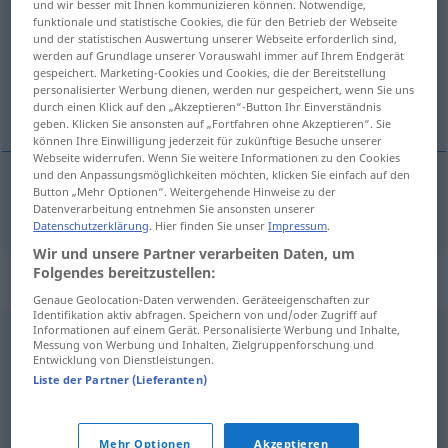
und wir besser mit Ihnen kommunizieren können. Notwendige,
funktionale und statistische Cookies, die für den Betrieb der Webseite
Übersicht aller Übersetzungen
und der statistischen Auswertung unserer Webseite erforderlich sind,
werden auf Grundlage unserer Vorauswahl immer auf Ihrem Endgerät
(Für mehr Details die Übersetzung anklicken/antippen)
gespeichert. Marketing-Cookies und Cookies, die der Bereitstellung
personalisierter Werbung dienen, werden nur gespeichert, wenn Sie uns
anmutig, reizvoll
durch einen Klick auf den „Akzeptieren“-Button Ihr Einverständnis
geben. Klicken Sie ansonsten auf „Fortfahren ohne Akzeptieren“. Sie
können Ihre Einwilligung jederzeit für zukünftige Besuche unserer
Webseite widerrufen. Wenn Sie weitere Informationen zu den Cookies
und den Anpassungsmöglichkeiten möchten, klicken Sie einfach auf den
Button „Mehr Optionen“. Weitergehende Hinweise zu der
anmutig
,
reizvoll
powabny
Datenverarbeitung entnehmen Sie ansonsten unserer
Datenschutzerklärung
. Hier finden Sie unser
Impressum
.
Wir und unsere Partner verarbeiten Daten, um
Folgendes bereitzustellen:
Synonyme für "powabny"
Genaue Geolocation-Daten verwenden. Geräteeigenschaften zur
Identifikation aktiv abfragen. Speichern von und/oder Zugriff auf
Informationen auf einem Gerät. Personalisierte Werbung und Inhalte,
Messung von Werbung und Inhalten, Zielgruppenforschung und
hoży
,
kuszący
,
nęcący
,
pociągający
,
ponętny
,
ujmujący
,
Entwicklung von Dienstleistungen.
uroczy
,
urodziwy
,
zwodniczy
Liste der Partner (Lieferanten)
© LibreOffice
Mehr Optionen
Akzeptieren