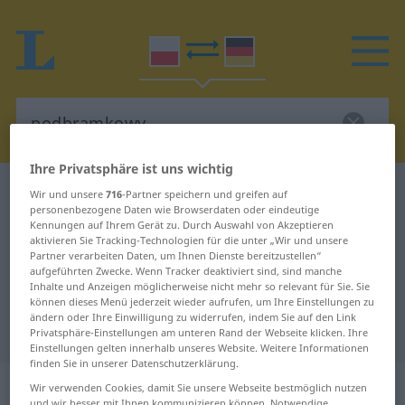
Ihre Privatsphäre ist uns wichtig
Polnisch-Deutsch Wörterbuch
podbramkowy
Wir und unsere
716
-Partner speichern und greifen auf
personenbezogene Daten wie Browserdaten oder eindeutige
Polnisch-Deutsch Übersetzung für
Kennungen auf Ihrem Gerät zu. Durch Auswahl von Akzeptieren
aktivieren Sie Tracking-Technologien für die unter „Wir und unsere
"podbramkowy"
Partner verarbeiten Daten, um Ihnen Dienste bereitzustellen“
aufgeführten Zwecke. Wenn Tracker deaktiviert sind, sind manche
Inhalte und Anzeigen möglicherweise nicht mehr so relevant für Sie. Sie
"podbramkowy" Deutsch
können dieses Menü jederzeit wieder aufrufen, um Ihre Einstellungen zu
ändern oder Ihre Einwilligung zu widerrufen, indem Sie auf den Link
Übersetzung
Privatsphäre-Einstellungen am unteren Rand der Webseite klicken. Ihre
Einstellungen gelten innerhalb unseres Website. Weitere Informationen
finden Sie in unserer Datenschutzerklärung.
„podbramkowy“
Wir verwenden Cookies, damit Sie unsere Webseite bestmöglich nutzen
und wir besser mit Ihnen kommunizieren können. Notwendige,