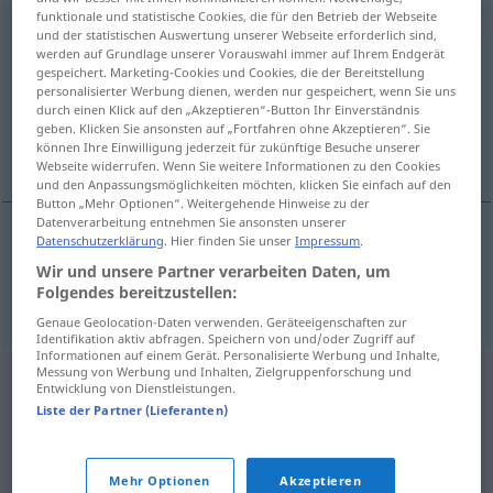
funktionale und statistische Cookies, die für den Betrieb der Webseite
podbramkowy
und der statistischen Auswertung unserer Webseite erforderlich sind,
werden auf Grundlage unserer Vorauswahl immer auf Ihrem Endgerät
gespeichert. Marketing-Cookies und Cookies, die der Bereitstellung
Übersicht aller Übersetzungen
personalisierter Werbung dienen, werden nur gespeichert, wenn Sie uns
(Für mehr Details die Übersetzung anklicken/antippen)
durch einen Klick auf den „Akzeptieren“-Button Ihr Einverständnis
geben. Klicken Sie ansonsten auf „Fortfahren ohne Akzeptieren“. Sie
können Ihre Einwilligung jederzeit für zukünftige Besuche unserer
Tor-
Webseite widerrufen. Wenn Sie weitere Informationen zu den Cookies
und den Anpassungsmöglichkeiten möchten, klicken Sie einfach auf den
Button „Mehr Optionen“. Weitergehende Hinweise zu der
Datenverarbeitung entnehmen Sie ansonsten unserer
Datenschutzerklärung
. Hier finden Sie unser
Impressum
.
Tor-
podbramkowy
SPORT
Wir und unsere Partner verarbeiten Daten, um
Folgendes bereitzustellen:
Genaue Geolocation-Daten verwenden. Geräteeigenschaften zur
Identifikation aktiv abfragen. Speichern von und/oder Zugriff auf
Informationen auf einem Gerät. Personalisierte Werbung und Inhalte,
Messung von Werbung und Inhalten, Zielgruppenforschung und
Entwicklung von Dienstleistungen.
Liste der Partner (Lieferanten)
Mehr Optionen
Akzeptieren