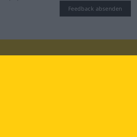
Feedback absenden
Besuchen Sie uns auf:
facebook
YouTube
Instagram
Langenscheidt
NUTZUNGSBEDINGUNGEN