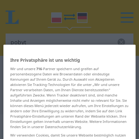
Ihre Privatsphäre ist uns wichtig
Polnisch-Deutsch Wörterbuch
pobyt
Wir und unsere
716
-Partner speichern und greifen auf
Polnisch-Deutsch Übersetzung für
personenbezogene Daten wie Browserdaten oder eindeutige
Kennungen auf Ihrem Gerät zu. Durch Auswahl von Akzeptieren
"pobyt"
aktivieren Sie Tracking-Technologien für die unter „Wir und unsere
Partner verarbeiten Daten, um Ihnen Dienste bereitzustellen“
aufgeführten Zwecke. Wenn Tracker deaktiviert sind, sind manche
Inhalte und Anzeigen möglicherweise nicht mehr so relevant für Sie. Sie
"pobyt" Deutsch Übersetzung
können dieses Menü jederzeit wieder aufrufen, um Ihre Einstellungen zu
ändern oder Ihre Einwilligung zu widerrufen, indem Sie auf den Link
Privatsphäre-Einstellungen am unteren Rand der Webseite klicken. Ihre
„pobyt“
: rodzaj męski
Einstellungen gelten innerhalb unseres Website. Weitere Informationen
finden Sie in unserer Datenschutzerklärung.
Wir verwenden Cookies, damit Sie unsere Webseite bestmöglich nutzen
pobyt
m
<
-u
;
-y
>