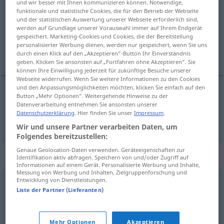
und wir besser mit Ihnen kommunizieren können. Notwendige,
funktionale und statistische Cookies, die für den Betrieb der Webseite
Übersicht aller Übersetzungen
und der statistischen Auswertung unserer Webseite erforderlich sind,
werden auf Grundlage unserer Vorauswahl immer auf Ihrem Endgerät
(Für mehr Details die Übersetzung anklicken/antippen)
gespeichert. Marketing-Cookies und Cookies, die der Bereitstellung
personalisierter Werbung dienen, werden nur gespeichert, wenn Sie uns
Aufenthalt
durch einen Klick auf den „Akzeptieren“-Button Ihr Einverständnis
geben. Klicken Sie ansonsten auf „Fortfahren ohne Akzeptieren“. Sie
können Ihre Einwilligung jederzeit für zukünftige Besuche unserer
Webseite widerrufen. Wenn Sie weitere Informationen zu den Cookies
und den Anpassungsmöglichkeiten möchten, klicken Sie einfach auf den
Button „Mehr Optionen“. Weitergehende Hinweise zu der
Aufenthalt
m
pobyt
Datenverarbeitung entnehmen Sie ansonsten unserer
Datenschutzerklärung
. Hier finden Sie unser
Impressum
.
Wir und unsere Partner verarbeiten Daten, um
Folgendes bereitzustellen:
Genaue Geolocation-Daten verwenden. Geräteeigenschaften zur
Synonyme für "pobyt"
Identifikation aktiv abfragen. Speichern von und/oder Zugriff auf
Informationen auf einem Gerät. Personalisierte Werbung und Inhalte,
Messung von Werbung und Inhalten, Zielgruppenforschung und
Entwicklung von Dienstleistungen.
bytność
Liste der Partner (Lieferanten)
© LibreOffice
Mehr Optionen
Akzeptieren