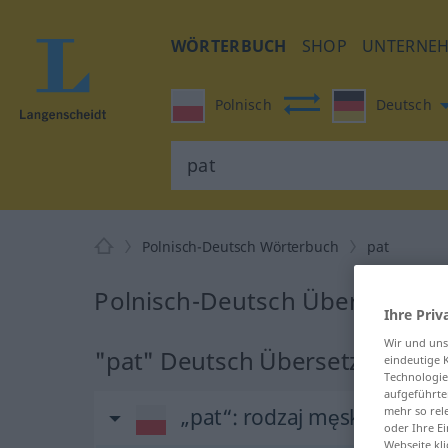
WÖRTERBUCH
SHOP
UNTERNE
Polnisch
Deutsch
Polnisch-Deutsch Wörterbuch
pat
Polnisch-Deutsch Übersetzung
Ihre Priv
Wir und un
"pat" Deutsch Übersetzung
eindeutige 
Technologie
aufgeführte
mehr so rel
„pat“
: rodzaj męski
oder Ihre E
Webseite kli