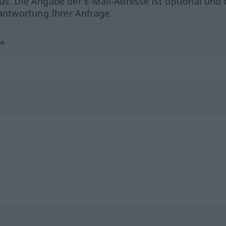
us. Die Angabe der E-Mail-Adresse ist optional und 
ntwortung Ihrer Anfrage.
?*