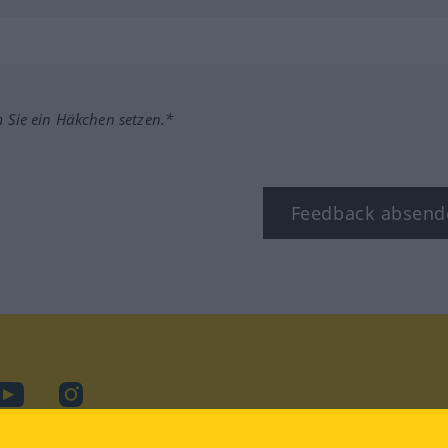
m Sie ein Häkchen setzen.*
Feedback absend
ook
YouTube
Instagram