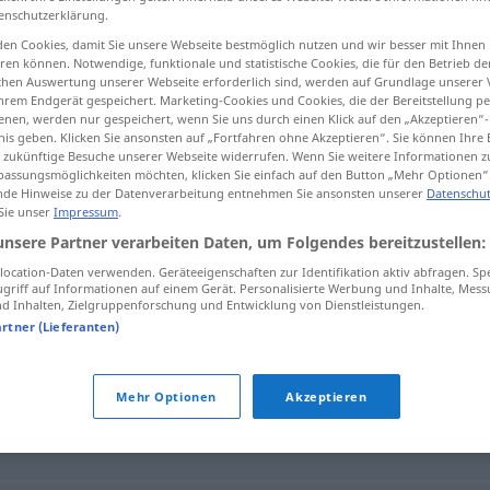
enschutzerklärung.
en Cookies, damit Sie unsere Webseite bestmöglich nutzen und wir besser mit Ihnen
en können. Notwendige, funktionale und statistische Cookies, die für den Betrieb d
ischen Auswertung unserer Webseite erforderlich sind, werden auf Grundlage unserer
tippen)
hrem Endgerät gespeichert. Marketing-Cookies und Cookies, die der Bereitstellung per
nen, werden nur gespeichert, wenn Sie uns durch einen Klick auf den „Akzeptieren“-
nis geben. Klicken Sie ansonsten auf „Fortfahren ohne Akzeptieren“. Sie können Ihre 
ür zukünftige Besuche unserer Webseite widerrufen. Wenn Sie weitere Informationen 
assungsmöglichkeiten möchten, klicken Sie einfach auf den Button „Mehr Optionen“
de Hinweise zu der Datenverarbeitung entnehmen Sie ansonsten unserer
Datenschut
 Sie unser
Impressum
.
pat
unsere Partner verarbeiten Daten, um Folgendes bereitzustellen:
ocation-Daten verwenden. Geräteeigenschaften zur Identifikation aktiv abfragen. Sp
griff auf Informationen auf einem Gerät. Personalisierte Werbung und Inhalte, Mes
 Inhalten, Zielgruppenforschung und Entwicklung von Dienstleistungen.
artner (Lieferanten)
Mehr Optionen
Akzeptieren