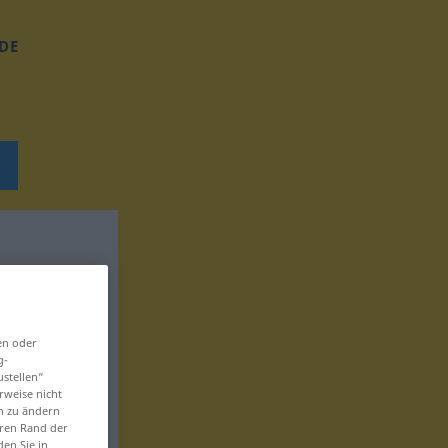
DE
en oder
g-
ustellen“
rweise nicht
en zu ändern
eren Rand der
den Sie in