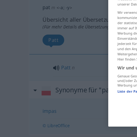
unserer Dat
pat
m
<
-a
;
-y
>
Wir verwend
kommunizier
Übersicht aller Übersetzungen
der statist
(Für mehr Details die Übersetzung anklicken/an
immer auf I
Werbung die
Einverständ
Patt
jederzeit f
und den Anp
Weitergehen
Hier finden
Patt
n
Wir und 
Genaue Geol
und/oder Zu
Werbung und
Synonyme für "pat"
Liste der P
impas
© LibreOffice