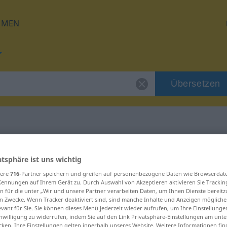
HMEN
Übersetzen
 für "pat"
atsphäre ist uns wichtig
sere
716
-Partner speichern und greifen auf personenbezogene Daten wie Browserdat
Kennungen auf Ihrem Gerät zu. Durch Auswahl von Akzeptieren aktivieren Sie Trackin
n für die unter „Wir und unsere Partner verarbeiten Daten, um Ihnen Dienste bereitz
n Zwecke. Wenn Tracker deaktiviert sind, sind manche Inhalte und Anzeigen mögliche
evant für Sie. Sie können dieses Menü jederzeit wieder aufrufen, um Ihre Einstellung
inwilligung zu widerrufen, indem Sie auf den Link Privatsphäre-Einstellungen am unt
cken. Ihre Einstellungen gelten innerhalb unseres Website. Weitere Informationen fin