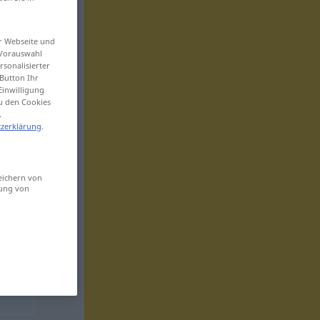
er Webseite und
 Vorauswahl
sonalisierter
Button Ihr
Einwilligung
zu den Cookies
.
zerklärung
.
eichern von
sung von