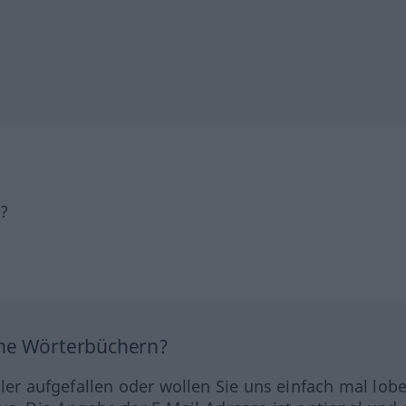
h?
ine Wörterbüchern?
hler aufgefallen oder wollen Sie uns einfach mal lob