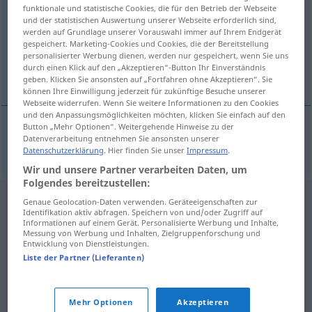
funktionale und statistische Cookies, die für den Betrieb der Webseite
und der statistischen Auswertung unserer Webseite erforderlich sind,
Übersicht aller Übersetzungen
werden auf Grundlage unserer Vorauswahl immer auf Ihrem Endgerät
(Für mehr Details die Übersetzung anklicken/antippen)
gespeichert. Marketing-Cookies und Cookies, die der Bereitstellung
personalisierter Werbung dienen, werden nur gespeichert, wenn Sie uns
durch einen Klick auf den „Akzeptieren“-Button Ihr Einverständnis
breiartig
geben. Klicken Sie ansonsten auf „Fortfahren ohne Akzeptieren“. Sie
können Ihre Einwilligung jederzeit für zukünftige Besuche unserer
Webseite widerrufen. Wenn Sie weitere Informationen zu den Cookies
und den Anpassungsmöglichkeiten möchten, klicken Sie einfach auf den
Button „Mehr Optionen“. Weitergehende Hinweise zu der
Datenverarbeitung entnehmen Sie ansonsten unserer
brei(art)ig
papkowaty
Datenschutzerklärung
. Hier finden Sie unser
Impressum
.
Wir und unsere Partner verarbeiten Daten, um
Folgendes bereitzustellen:
Genaue Geolocation-Daten verwenden. Geräteeigenschaften zur
Identifikation aktiv abfragen. Speichern von und/oder Zugriff auf
Informationen auf einem Gerät. Personalisierte Werbung und Inhalte,
Messung von Werbung und Inhalten, Zielgruppenforschung und
Entwicklung von Dienstleistungen.
Liste der Partner (Lieferanten)
Mehr Optionen
Akzeptieren