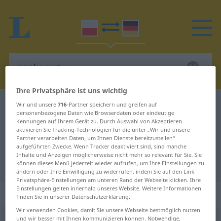
Ihre Privatsphäre ist uns wichtig
Polnisch-Deutsch Wörterbuch
papkowaty
Wir und unsere
716
-Partner speichern und greifen auf
personenbezogene Daten wie Browserdaten oder eindeutige
Polnisch-Deutsch Übersetzung für
Kennungen auf Ihrem Gerät zu. Durch Auswahl von Akzeptieren
aktivieren Sie Tracking-Technologien für die unter „Wir und unsere
"papkowaty"
Partner verarbeiten Daten, um Ihnen Dienste bereitzustellen“
aufgeführten Zwecke. Wenn Tracker deaktiviert sind, sind manche
Inhalte und Anzeigen möglicherweise nicht mehr so relevant für Sie. Sie
"papkowaty" Deutsch Übersetzung
können dieses Menü jederzeit wieder aufrufen, um Ihre Einstellungen zu
ändern oder Ihre Einwilligung zu widerrufen, indem Sie auf den Link
Privatsphäre-Einstellungen am unteren Rand der Webseite klicken. Ihre
Einstellungen gelten innerhalb unseres Website. Weitere Informationen
„papkowaty“
finden Sie in unserer Datenschutzerklärung.
Wir verwenden Cookies, damit Sie unsere Webseite bestmöglich nutzen
und wir besser mit Ihnen kommunizieren können. Notwendige,
papkowaty
<
-to
>