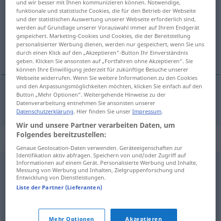
und wir besser mit Ihnen kommunizieren können. Notwendige,
funktionale und statistische Cookies, die für den Betrieb der Webseite
Übersicht aller Übersetzungen
und der statistischen Auswertung unserer Webseite erforderlich sind,
werden auf Grundlage unserer Vorauswahl immer auf Ihrem Endgerät
(Für mehr Details die Übersetzung anklicken/antippen)
gespeichert. Marketing-Cookies und Cookies, die der Bereitstellung
personalisierter Werbung dienen, werden nur gespeichert, wenn Sie uns
riesenhaft, riesig
durch einen Klick auf den „Akzeptieren“-Button Ihr Einverständnis
geben. Klicken Sie ansonsten auf „Fortfahren ohne Akzeptieren“. Sie
können Ihre Einwilligung jederzeit für zukünftige Besuche unserer
Webseite widerrufen. Wenn Sie weitere Informationen zu den Cookies
und den Anpassungsmöglichkeiten möchten, klicken Sie einfach auf den
Button „Mehr Optionen“. Weitergehende Hinweise zu der
riesenhaft,
riesig
olbrzymi
Datenverarbeitung entnehmen Sie ansonsten unserer
Datenschutzerklärung
. Hier finden Sie unser
Impressum
.
Wir und unsere Partner verarbeiten Daten, um
Folgendes bereitzustellen:
Synonyme für "olbrzymi"
Genaue Geolocation-Daten verwenden. Geräteeigenschaften zur
Identifikation aktiv abfragen. Speichern von und/oder Zugriff auf
Informationen auf einem Gerät. Personalisierte Werbung und Inhalte,
Messung von Werbung und Inhalten, Zielgruppenforschung und
astronomiczny
,
gigantyczny
,
kolosalny
,
mamuci
,
Entwicklung von Dienstleistungen.
monstrualny
,
monumentalny
,
ogromny
Liste der Partner (Lieferanten)
© LibreOffice
Mehr Optionen
Akzeptieren