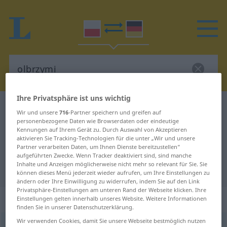
Ihre Privatsphäre ist uns wichtig
Polnisch-Deutsch Wörterbuch
olbrzymi
Wir und unsere
716
-Partner speichern und greifen auf
Polnisch-Deutsch Übersetzung für
personenbezogene Daten wie Browserdaten oder eindeutige
Kennungen auf Ihrem Gerät zu. Durch Auswahl von Akzeptieren
"olbrzymi"
aktivieren Sie Tracking-Technologien für die unter „Wir und unsere
Partner verarbeiten Daten, um Ihnen Dienste bereitzustellen“
aufgeführten Zwecke. Wenn Tracker deaktiviert sind, sind manche
Inhalte und Anzeigen möglicherweise nicht mehr so relevant für Sie. Sie
"olbrzymi" Deutsch Übersetzung
können dieses Menü jederzeit wieder aufrufen, um Ihre Einstellungen zu
ändern oder Ihre Einwilligung zu widerrufen, indem Sie auf den Link
Privatsphäre-Einstellungen am unteren Rand der Webseite klicken. Ihre
„olbrzymi“
Einstellungen gelten innerhalb unseres Website. Weitere Informationen
finden Sie in unserer Datenschutzerklärung.
Wir verwenden Cookies, damit Sie unsere Webseite bestmöglich nutzen
olbrzymi