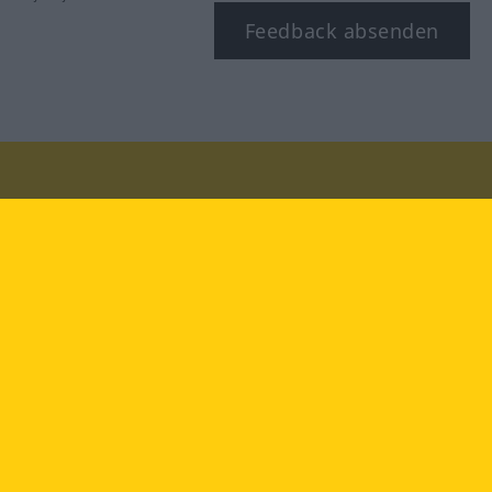
Feedback absenden
Besuchen Sie uns auf:
facebook
YouTube
Instagram
Langenscheidt
NUTZUNGSBEDINGUNGEN