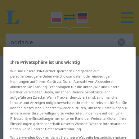
Ihre Privatsphäre ist uns wichtig
Polnisch-Deutsch Wörterbuch
oddanie
Wir und unsere
716
-Partner speichern und greifen auf
Polnisch-Deutsch Übersetzung für
personenbezogene Daten wie Browserdaten oder eindeutige
Kennungen auf Ihrem Gerät zu. Durch Auswahl von Akzeptieren
"oddanie"
aktivieren Sie Tracking-Technologien für die unter „Wir und unsere
Partner verarbeiten Daten, um Ihnen Dienste bereitzustellen“
aufgeführten Zwecke. Wenn Tracker deaktiviert sind, sind manche
"oddanie" Deutsch Übersetzung
Inhalte und Anzeigen möglicherweise nicht mehr so relevant für Sie. Sie
können dieses Menü jederzeit wieder aufrufen, um Ihre Einstellungen zu
ändern oder Ihre Einwilligung zu widerrufen, indem Sie auf den Link
Privatsphäre-Einstellungen am unteren Rand der Webseite klicken. Ihre
„oddanie“
: rodzaj nijaki
Einstellungen gelten innerhalb unseres Website. Weitere Informationen
finden Sie in unserer Datenschutzerklärung.
Wir verwenden Cookies, damit Sie unsere Webseite bestmöglich nutzen
oddanie
n
<
-a
;
bpl
>