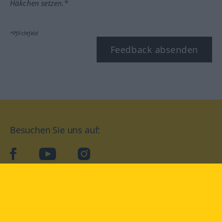
Häkchen setzen.*
*Pflichtfeld
Feedback absenden
Besuchen Sie uns auf:
facebook
YouTube
Instagram
Langenscheidt