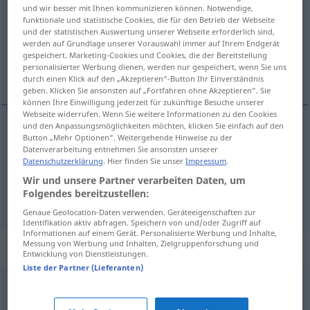
und wir besser mit Ihnen kommunizieren können. Notwendige,
funktionale und statistische Cookies, die für den Betrieb der Webseite
Übersicht aller Übersetzungen
und der statistischen Auswertung unserer Webseite erforderlich sind,
(Für mehr Details die Übersetzung anklicken/antippen)
werden auf Grundlage unserer Vorauswahl immer auf Ihrem Endgerät
gespeichert. Marketing-Cookies und Cookies, die der Bereitstellung
personalisierter Werbung dienen, werden nur gespeichert, wenn Sie uns
Rückgabe, Hingabe
durch einen Klick auf den „Akzeptieren“-Button Ihr Einverständnis
geben. Klicken Sie ansonsten auf „Fortfahren ohne Akzeptieren“. Sie
können Ihre Einwilligung jederzeit für zukünftige Besuche unserer
Webseite widerrufen. Wenn Sie weitere Informationen zu den Cookies
und den Anpassungsmöglichkeiten möchten, klicken Sie einfach auf den
Button „Mehr Optionen“. Weitergehende Hinweise zu der
Rückgabe
f
oddanie
Datenverarbeitung entnehmen Sie ansonsten unserer
Datenschutzerklärung
. Hier finden Sie unser
Impressum
.
Hingabe
f
oddanie
FIG
Wir und unsere Partner verarbeiten Daten, um
Folgendes bereitzustellen:
Genaue Geolocation-Daten verwenden. Geräteeigenschaften zur
Identifikation aktiv abfragen. Speichern von und/oder Zugriff auf
Informationen auf einem Gerät. Personalisierte Werbung und Inhalte,
Messung von Werbung und Inhalten, Zielgruppenforschung und
Synonyme für "oddanie"
Entwicklung von Dienstleistungen.
Liste der Partner (Lieferanten)
gorąco
,
mocno
,
żarliwie