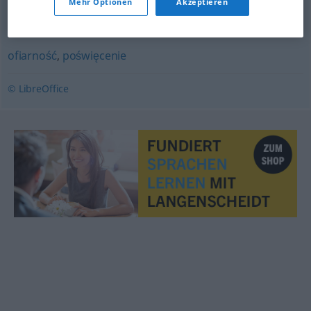
Mehr Optionen
Akzeptieren
lojalność
,
wierność
ofiarność
,
poświęcenie
© LibreOffice