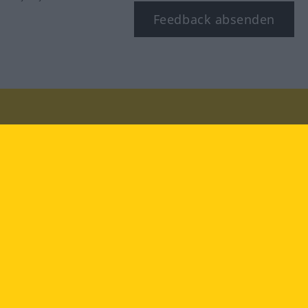
Feedback absenden
Besuchen Sie uns auf:
facebook
YouTube
Instagram
Langenscheidt
NUTZUNGSBEDINGUNGEN