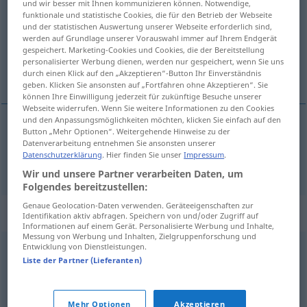
und wir besser mit Ihnen kommunizieren können. Notwendige,
funktionale und statistische Cookies, die für den Betrieb der Webseite
Übersicht aller Übersetzungen
und der statistischen Auswertung unserer Webseite erforderlich sind,
werden auf Grundlage unserer Vorauswahl immer auf Ihrem Endgerät
(Für mehr Details die Übersetzung anklicken/antippen)
gespeichert. Marketing-Cookies und Cookies, die der Bereitstellung
personalisierter Werbung dienen, werden nur gespeichert, wenn Sie uns
eifrig
durch einen Klick auf den „Akzeptieren“-Button Ihr Einverständnis
geben. Klicken Sie ansonsten auf „Fortfahren ohne Akzeptieren“. Sie
können Ihre Einwilligung jederzeit für zukünftige Besuche unserer
Webseite widerrufen. Wenn Sie weitere Informationen zu den Cookies
und den Anpassungsmöglichkeiten möchten, klicken Sie einfach auf den
Button „Mehr Optionen“. Weitergehende Hinweise zu der
eifrig
ochoczy
Datenverarbeitung entnehmen Sie ansonsten unserer
Datenschutzerklärung
. Hier finden Sie unser
Impressum
.
Wir und unsere Partner verarbeiten Daten, um
Folgendes bereitzustellen:
Genaue Geolocation-Daten verwenden. Geräteeigenschaften zur
Synonyme für "ochoczy"
Identifikation aktiv abfragen. Speichern von und/oder Zugriff auf
Informationen auf einem Gerät. Personalisierte Werbung und Inhalte,
Messung von Werbung und Inhalten, Zielgruppenforschung und
Entwicklung von Dienstleistungen.
chętny
,
otwarty
,
przychylny
,
skłonny
,
życzliwy
Liste der Partner (Lieferanten)
© LibreOffice
Mehr Optionen
Akzeptieren