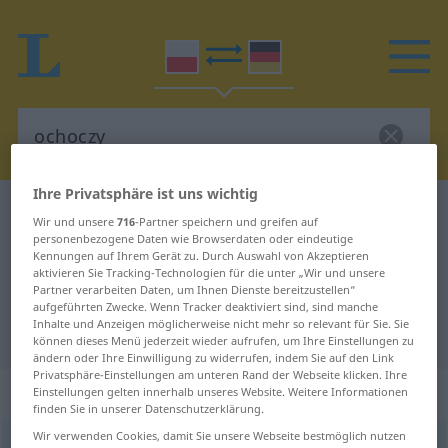
Ihre Privatsphäre ist uns wichtig
Polnisch-Deutsch Wörterbuch
ochoczy
Wir und unsere
716
-Partner speichern und greifen auf
Polnisch-Deutsch Übersetzung für
personenbezogene Daten wie Browserdaten oder eindeutige
Kennungen auf Ihrem Gerät zu. Durch Auswahl von Akzeptieren
"ochoczy"
aktivieren Sie Tracking-Technologien für die unter „Wir und unsere
Partner verarbeiten Daten, um Ihnen Dienste bereitzustellen“
aufgeführten Zwecke. Wenn Tracker deaktiviert sind, sind manche
Inhalte und Anzeigen möglicherweise nicht mehr so relevant für Sie. Sie
"ochoczy" Deutsch Übersetzung
können dieses Menü jederzeit wieder aufrufen, um Ihre Einstellungen zu
ändern oder Ihre Einwilligung zu widerrufen, indem Sie auf den Link
Privatsphäre-Einstellungen am unteren Rand der Webseite klicken. Ihre
„ochoczy“
Einstellungen gelten innerhalb unseres Website. Weitere Informationen
finden Sie in unserer Datenschutzerklärung.
Wir verwenden Cookies, damit Sie unsere Webseite bestmöglich nutzen
ochoczy