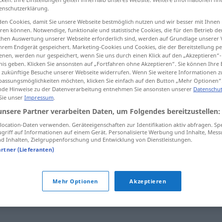
enschutzerklärung.
en Cookies, damit Sie unsere Webseite bestmöglich nutzen und wir besser mit Ihnen
en können. Notwendige, funktionale und statistische Cookies, die für den Betrieb d
ischen Auswertung unserer Webseite erforderlich sind, werden auf Grundlage unserer
tippen)
hrem Endgerät gespeichert. Marketing-Cookies und Cookies, die der Bereitstellung per
nen, werden nur gespeichert, wenn Sie uns durch einen Klick auf den „Akzeptieren“-
nis geben. Klicken Sie ansonsten auf „Fortfahren ohne Akzeptieren“. Sie können Ihre 
ür zukünftige Besuche unserer Webseite widerrufen. Wenn Sie weitere Informationen 
assungsmöglichkeiten möchten, klicken Sie einfach auf den Button „Mehr Optionen“
de Hinweise zu der Datenverarbeitung entnehmen Sie ansonsten unserer
Datenschut
 Sie unser
Impressum
.
obstawa
unsere Partner verarbeiten Daten, um Folgendes bereitzustellen:
ocation-Daten verwenden. Geräteeigenschaften zur Identifikation aktiv abfragen. Sp
griff auf Informationen auf einem Gerät. Personalisierte Werbung und Inhalte, Mes
 Inhalten, Zielgruppenforschung und Entwicklung von Dienstleistungen.
artner (Lieferanten)
Mehr Optionen
Akzeptieren