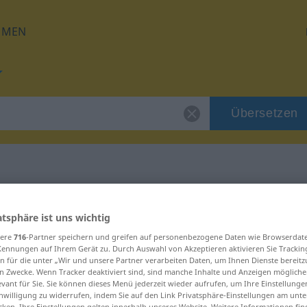
HMEN
Übersetzen
 für "obstawa"
atsphäre ist uns wichtig
sere
716
-Partner speichern und greifen auf personenbezogene Daten wie Browserdat
ng
Kennungen auf Ihrem Gerät zu. Durch Auswahl von Akzeptieren aktivieren Sie Trackin
n für die unter „Wir und unsere Partner verarbeiten Daten, um Ihnen Dienste bereitz
n Zwecke. Wenn Tracker deaktiviert sind, sind manche Inhalte und Anzeigen mögliche
evant für Sie. Sie können dieses Menü jederzeit wieder aufrufen, um Ihre Einstellung
inwilligung zu widerrufen, indem Sie auf den Link Privatsphäre-Einstellungen am unt
cken. Ihre Einstellungen gelten innerhalb unseres Website. Weitere Informationen fin