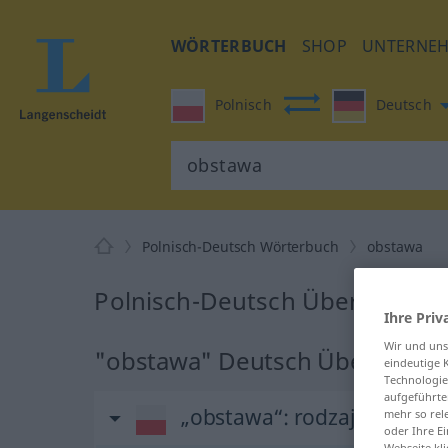
WÖRTERBUCH
SHOP
UNTERNE
Polnisch
Deutsch
Polnisch-Deutsch Wörterbuch
obstawa
Polnisch-Deutsch Übersetzung
Ihre Priv
Wir und un
"obstawa" Deutsch Übersetzu
eindeutige 
Technologie
aufgeführte
„obstawa“
: rodzaj żeński
mehr so rel
oder Ihre E
Webseite kli