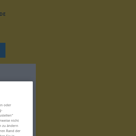
DE
en oder
g-
ustellen“
rweise nicht
en zu ändern
eren Rand der
den Sie in