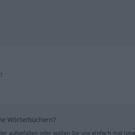
h?
ine Wörterbüchern?
hler aufgefallen oder wollen Sie uns einfach mal lob