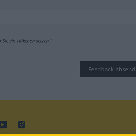
m Sie ein Häkchen setzen.*
Feedback absend
ook
YouTube
Instagram