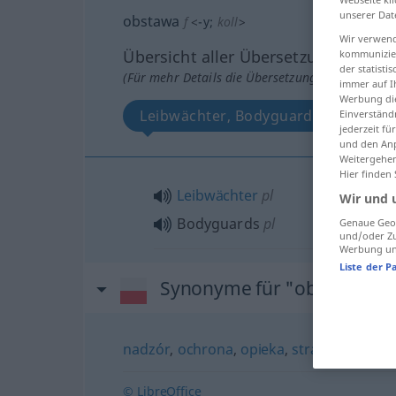
unserer Dat
obstawa
f
<
-y
;
koll
>
Wir verwend
Übersicht aller Übersetzungen
kommunizier
der statist
(Für mehr Details die Übersetzung anklicken/an
immer auf I
Werbung die
Leibwächter, Bodyguards
Einverständ
jederzeit f
und den Anp
Weitergehen
Hier finden
Leibwächter
pl
Wir und 
Bodyguards
pl
Genaue Geol
und/oder Zu
Werbung und
Liste der P
Synonyme für "obstawa"
nadzór
,
ochrona
,
opieka
,
straż
,
warta
© LibreOffice