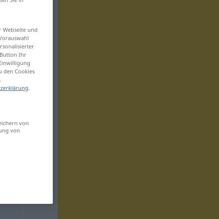
er Webseite und
 Vorauswahl
sonalisierter
Button Ihr
Einwilligung
zu den Cookies
.
zerklärung
.
eichern von
sung von