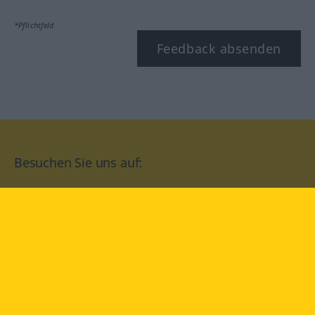
*Pflichtfeld
Feedback absenden
Besuchen Sie uns auf:
facebook
YouTube
Instagram
Langenscheidt