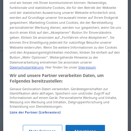
und wir besser mit Ihnen kommunizieren können. Notwendige,
funktionale und statistische Cookies, die für den Betrieb der Webseite
Übersicht aller Übersetzungen
und der statistischen Auswertung unserer Webseite erforderlich sind,
werden auf Grundlage unserer Vorauswahl immer auf Ihrem Endgerät
(Für mehr Details die Übersetzung anklicken/antippen)
gespeichert. Marketing-Cookies und Cookies, die der Bereitstellung
personalisierter Werbung dienen, werden nur gespeichert, wenn Sie uns
zuverlässig, sicher, betriebssicher,
durch einen Klick auf den „Akzeptieren“-Button Ihr Einverständnis
einwandfrei
geben. Klicken Sie ansonsten auf „Fortfahren ohne Akzeptieren“. Sie
können Ihre Einwilligung jederzeit für zukünftige Besuche unserer
Webseite widerrufen. Wenn Sie weitere Informationen zu den Cookies
und den Anpassungsmöglichkeiten möchten, klicken Sie einfach auf den
Button „Mehr Optionen“. Weitergehende Hinweise zu der
Datenverarbeitung entnehmen Sie ansonsten unserer
zuverlässig
niezawodny
Datenschutzerklärung
. Hier finden Sie unser
Impressum
.
Wir und unsere Partner verarbeiten Daten, um
sicher
niezawodny
pewny
Folgendes bereitzustellen:
Genaue Geolocation-Daten verwenden. Geräteeigenschaften zur
Identifikation aktiv abfragen. Speichern von und/oder Zugriff auf
betriebssicher
,
einwandfrei
niezawodny
TECH
Informationen auf einem Gerät. Personalisierte Werbung und Inhalte,
Messung von Werbung und Inhalten, Zielgruppenforschung und
Entwicklung von Dienstleistungen.
Liste der Partner (Lieferanten)
Synonyme für "niezawodny"
Mehr Optionen
Akzeptieren