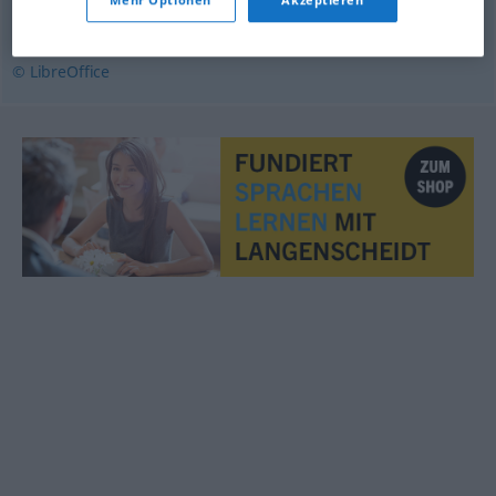
pewny
,
solidny
© LibreOffice