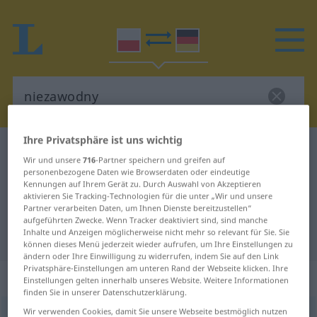
Ihre Privatsphäre ist uns wichtig
Polnisch-Deutsch Wörterbuch
niezawodny
Wir und unsere
716
-Partner speichern und greifen auf
Polnisch-Deutsch Übersetzung für
personenbezogene Daten wie Browserdaten oder eindeutige
Kennungen auf Ihrem Gerät zu. Durch Auswahl von Akzeptieren
"niezawodny"
aktivieren Sie Tracking-Technologien für die unter „Wir und unsere
Partner verarbeiten Daten, um Ihnen Dienste bereitzustellen“
aufgeführten Zwecke. Wenn Tracker deaktiviert sind, sind manche
Inhalte und Anzeigen möglicherweise nicht mehr so relevant für Sie. Sie
"niezawodny" Deutsch Übersetzung
können dieses Menü jederzeit wieder aufrufen, um Ihre Einstellungen zu
ändern oder Ihre Einwilligung zu widerrufen, indem Sie auf den Link
Privatsphäre-Einstellungen am unteren Rand der Webseite klicken. Ihre
„niezawodny“
Einstellungen gelten innerhalb unseres Website. Weitere Informationen
finden Sie in unserer Datenschutzerklärung.
Wir verwenden Cookies, damit Sie unsere Webseite bestmöglich nutzen
niezawodny