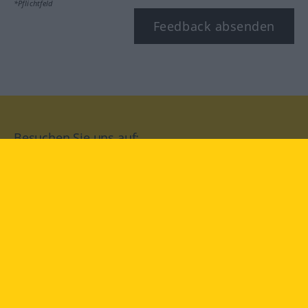
*Pflichtfeld
Feedback absenden
Besuchen Sie uns auf:
facebook
YouTube
Instagram
Langenscheidt
NUTZUNGSBEDINGUNGEN