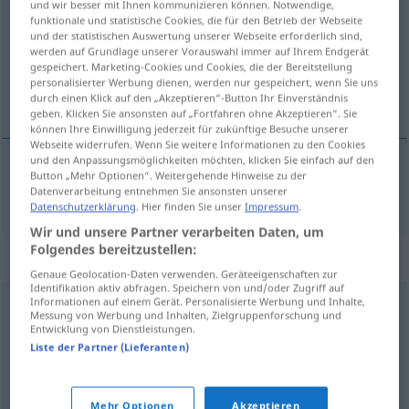
und wir besser mit Ihnen kommunizieren können. Notwendige,
funktionale und statistische Cookies, die für den Betrieb der Webseite
Übersicht aller Übersetzungen
und der statistischen Auswertung unserer Webseite erforderlich sind,
werden auf Grundlage unserer Vorauswahl immer auf Ihrem Endgerät
(Für mehr Details die Übersetzung anklicken/antippen)
gespeichert. Marketing-Cookies und Cookies, die der Bereitstellung
personalisierter Werbung dienen, werden nur gespeichert, wenn Sie uns
unaufhörlich
durch einen Klick auf den „Akzeptieren“-Button Ihr Einverständnis
geben. Klicken Sie ansonsten auf „Fortfahren ohne Akzeptieren“. Sie
können Ihre Einwilligung jederzeit für zukünftige Besuche unserer
Webseite widerrufen. Wenn Sie weitere Informationen zu den Cookies
und den Anpassungsmöglichkeiten möchten, klicken Sie einfach auf den
Button „Mehr Optionen“. Weitergehende Hinweise zu der
unaufhörlich
nieustanny
Datenverarbeitung entnehmen Sie ansonsten unserer
Datenschutzerklärung
. Hier finden Sie unser
Impressum
.
Wir und unsere Partner verarbeiten Daten, um
Folgendes bereitzustellen:
Synonyme für "nieustanny"
Genaue Geolocation-Daten verwenden. Geräteeigenschaften zur
Identifikation aktiv abfragen. Speichern von und/oder Zugriff auf
Informationen auf einem Gerät. Personalisierte Werbung und Inhalte,
Messung von Werbung und Inhalten, Zielgruppenforschung und
stały
,
wieczny
Entwicklung von Dienstleistungen.
Liste der Partner (Lieferanten)
ciągły
,
nieprzerwany
,
trwały
Mehr Optionen
Akzeptieren
© LibreOffice