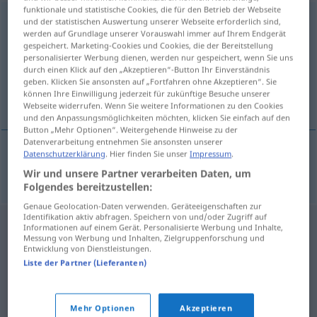
funktionale und statistische Cookies, die für den Betrieb der Webseite
niejednakowy
<
-wo
>
und der statistischen Auswertung unserer Webseite erforderlich sind,
werden auf Grundlage unserer Vorauswahl immer auf Ihrem Endgerät
gespeichert. Marketing-Cookies und Cookies, die der Bereitstellung
Übersicht aller Übersetzungen
personalisierter Werbung dienen, werden nur gespeichert, wenn Sie uns
(Für mehr Details die Übersetzung anklicken/antippen)
durch einen Klick auf den „Akzeptieren“-Button Ihr Einverständnis
geben. Klicken Sie ansonsten auf „Fortfahren ohne Akzeptieren“. Sie
können Ihre Einwilligung jederzeit für zukünftige Besuche unserer
ungleich, verschieden
Webseite widerrufen. Wenn Sie weitere Informationen zu den Cookies
und den Anpassungsmöglichkeiten möchten, klicken Sie einfach auf den
Button „Mehr Optionen“. Weitergehende Hinweise zu der
Datenverarbeitung entnehmen Sie ansonsten unserer
Datenschutzerklärung
. Hier finden Sie unser
Impressum
.
ungleich
,
verschieden
niejednakowy
Wir und unsere Partner verarbeiten Daten, um
Folgendes bereitzustellen:
Genaue Geolocation-Daten verwenden. Geräteeigenschaften zur
Identifikation aktiv abfragen. Speichern von und/oder Zugriff auf
Informationen auf einem Gerät. Personalisierte Werbung und Inhalte,
Messung von Werbung und Inhalten, Zielgruppenforschung und
Entwicklung von Dienstleistungen.
Liste der Partner (Lieferanten)
Mehr Optionen
Akzeptieren