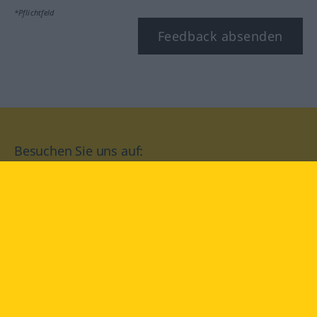
*Pflichtfeld
Feedback absenden
Besuchen Sie uns auf:
facebook
YouTube
Instagram
Langenscheidt
NUTZUNGSBEDINGUNGEN