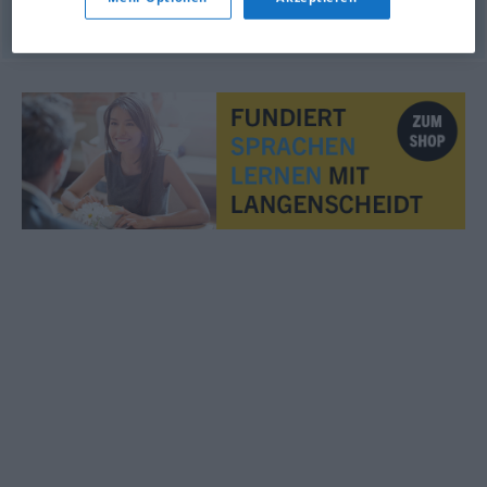
© LibreOffice