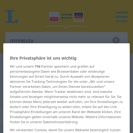
Ihre Privatsphäre ist uns wichtig
Polnisch-Deutsch Wörterbuch
mniejszy
Wir und unsere
716
-Partner speichern und greifen auf
Polnisch-Deutsch Übersetzung für
personenbezogene Daten wie Browserdaten oder eindeutige
Kennungen auf Ihrem Gerät zu. Durch Auswahl von Akzeptieren
"mniejszy"
aktivieren Sie Tracking-Technologien für die unter „Wir und unsere
Partner verarbeiten Daten, um Ihnen Dienste bereitzustellen“
aufgeführten Zwecke. Wenn Tracker deaktiviert sind, sind manche
Inhalte und Anzeigen möglicherweise nicht mehr so relevant für Sie. Sie
"mniejszy" Deutsch Übersetzung
können dieses Menü jederzeit wieder aufrufen, um Ihre Einstellungen zu
ändern oder Ihre Einwilligung zu widerrufen, indem Sie auf den Link
Privatsphäre-Einstellungen am unteren Rand der Webseite klicken. Ihre
„mniejszy“
: przymiotnik
Einstellungen gelten innerhalb unseres Website. Weitere Informationen
finden Sie in unserer Datenschutzerklärung.
Wir verwenden Cookies, damit Sie unsere Webseite bestmöglich nutzen
mniejszy
adj
<
komp
>