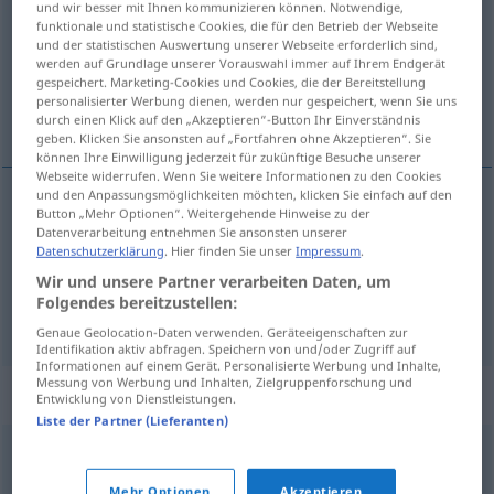
und wir besser mit Ihnen kommunizieren können. Notwendige,
funktionale und statistische Cookies, die für den Betrieb der Webseite
Übersicht aller Übersetzungen
und der statistischen Auswertung unserer Webseite erforderlich sind,
werden auf Grundlage unserer Vorauswahl immer auf Ihrem Endgerät
(Für mehr Details die Übersetzung anklicken/antippen)
gespeichert. Marketing-Cookies und Cookies, die der Bereitstellung
personalisierter Werbung dienen, werden nur gespeichert, wenn Sie uns
kleiner, geringer
durch einen Klick auf den „Akzeptieren“-Button Ihr Einverständnis
geben. Klicken Sie ansonsten auf „Fortfahren ohne Akzeptieren“. Sie
können Ihre Einwilligung jederzeit für zukünftige Besuche unserer
Webseite widerrufen. Wenn Sie weitere Informationen zu den Cookies
und den Anpassungsmöglichkeiten möchten, klicken Sie einfach auf den
Button „Mehr Optionen“. Weitergehende Hinweise zu der
kleiner
(
od
als
)
mniejszy
GEN
AKK
Datenverarbeitung entnehmen Sie ansonsten unserer
Datenschutzerklärung
. Hier finden Sie unser
Impressum
.
geringer
mniejszy
Wir und unsere Partner verarbeiten Daten, um
Folgendes bereitzustellen:
Genaue Geolocation-Daten verwenden. Geräteeigenschaften zur
Identifikation aktiv abfragen. Speichern von und/oder Zugriff auf
Informationen auf einem Gerät. Personalisierte Werbung und Inhalte,
Messung von Werbung und Inhalten, Zielgruppenforschung und
Synonyme für "mniejszy"
Entwicklung von Dienstleistungen.
Liste der Partner (Lieferanten)
pomniejszy
Mehr Optionen
Akzeptieren