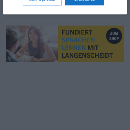
© LibreOffice