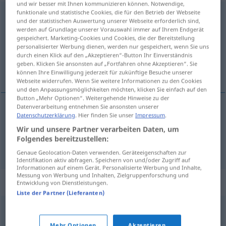
und wir besser mit Ihnen kommunizieren können. Notwendige,
funktionale und statistische Cookies, die für den Betrieb der Webseite
melancholia
f
<
gen
dat
lok
-ii
;
bpl
>
und der statistischen Auswertung unserer Webseite erforderlich sind,
werden auf Grundlage unserer Vorauswahl immer auf Ihrem Endgerät
Übersicht aller Übersetzungen
gespeichert. Marketing-Cookies und Cookies, die der Bereitstellung
personalisierter Werbung dienen, werden nur gespeichert, wenn Sie uns
(Für mehr Details die Übersetzung anklicken/antippen)
durch einen Klick auf den „Akzeptieren“-Button Ihr Einverständnis
geben. Klicken Sie ansonsten auf „Fortfahren ohne Akzeptieren“. Sie
Melancholie, Schwermut
können Ihre Einwilligung jederzeit für zukünftige Besuche unserer
Webseite widerrufen. Wenn Sie weitere Informationen zu den Cookies
und den Anpassungsmöglichkeiten möchten, klicken Sie einfach auf den
Button „Mehr Optionen“. Weitergehende Hinweise zu der
Datenverarbeitung entnehmen Sie ansonsten unserer
Datenschutzerklärung
. Hier finden Sie unser
Impressum
.
Melancholie
f
melancholia
Wir und unsere Partner verarbeiten Daten, um
Folgendes bereitzustellen:
Schwermut
f
melancholia
Genaue Geolocation-Daten verwenden. Geräteeigenschaften zur
Identifikation aktiv abfragen. Speichern von und/oder Zugriff auf
Informationen auf einem Gerät. Personalisierte Werbung und Inhalte,
Messung von Werbung und Inhalten, Zielgruppenforschung und
Synonyme für "melancholia"
Entwicklung von Dienstleistungen.
Liste der Partner (Lieferanten)
depresja
,
przygnębienie
Mehr Optionen
Akzeptieren