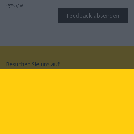
*Pflichtfeld
Feedback absenden
Besuchen Sie uns auf:
facebook
YouTube
Instagram
Langenscheidt
NUTZUNGSBEDINGUNGEN