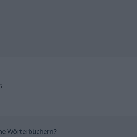
h?
ine Wörterbüchern?