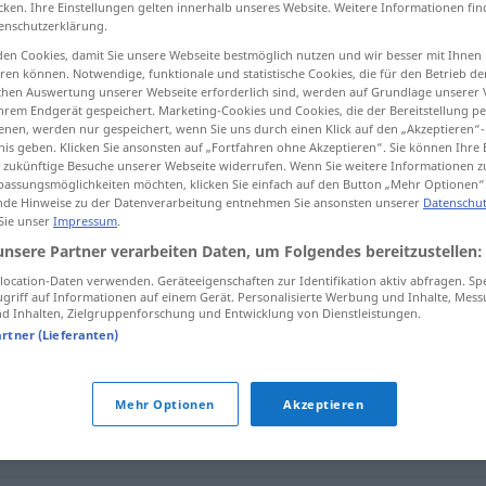
cken. Ihre Einstellungen gelten innerhalb unseres Website. Weitere Informationen fin
enschutzerklärung.
en Cookies, damit Sie unsere Webseite bestmöglich nutzen und wir besser mit Ihnen
en können. Notwendige, funktionale und statistische Cookies, die für den Betrieb d
ischen Auswertung unserer Webseite erforderlich sind, werden auf Grundlage unserer
tippen)
hrem Endgerät gespeichert. Marketing-Cookies und Cookies, die der Bereitstellung per
nen, werden nur gespeichert, wenn Sie uns durch einen Klick auf den „Akzeptieren“-
nis geben. Klicken Sie ansonsten auf „Fortfahren ohne Akzeptieren“. Sie können Ihre 
ür zukünftige Besuche unserer Webseite widerrufen. Wenn Sie weitere Informationen 
assungsmöglichkeiten möchten, klicken Sie einfach auf den Button „Mehr Optionen“
de Hinweise zu der Datenverarbeitung entnehmen Sie ansonsten unserer
Datenschut
 Sie unser
Impressum
.
malutki
unsere Partner verarbeiten Daten, um Folgendes bereitzustellen:
ocation-Daten verwenden. Geräteeigenschaften zur Identifikation aktiv abfragen. Sp
griff auf Informationen auf einem Gerät. Personalisierte Werbung und Inhalte, Mes
 Inhalten, Zielgruppenforschung und Entwicklung von Dienstleistungen.
artner (Lieferanten)
Mehr Optionen
Akzeptieren