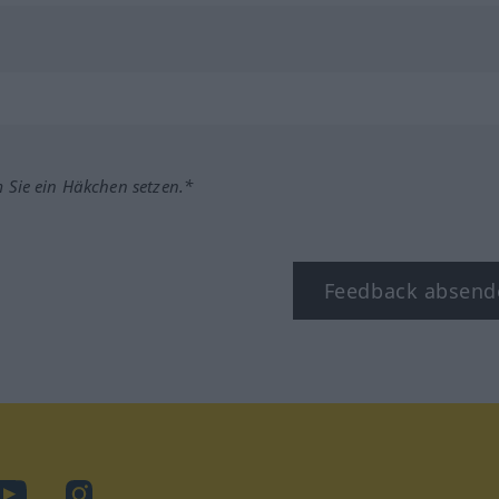
m Sie ein Häkchen setzen.*
Feedback absend
ook
YouTube
Instagram