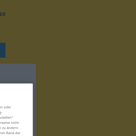
DE
en oder
g-
ustellen“
rweise nicht
en zu ändern
eren Rand der