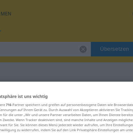
HMEN
Übersetzen
für "malutki"
atsphäre ist uns wichtig
g
sere
716
-Partner speichern und greifen auf personenbezogene Daten wie Browserdat
Kennungen auf Ihrem Gerät zu. Durch Auswahl von Akzeptieren aktivieren Sie Trackin
n für die unter „Wir und unsere Partner verarbeiten Daten, um Ihnen Dienste bereitz
n Zwecke. Wenn Tracker deaktiviert sind, sind manche Inhalte und Anzeigen mögliche
evant für Sie. Sie können dieses Menü jederzeit wieder aufrufen, um Ihre Einstellung
inwilligung zu widerrufen, indem Sie auf den Link Privatsphäre-Einstellungen am unt