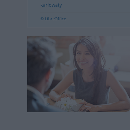
karłowaty
© LibreOffice