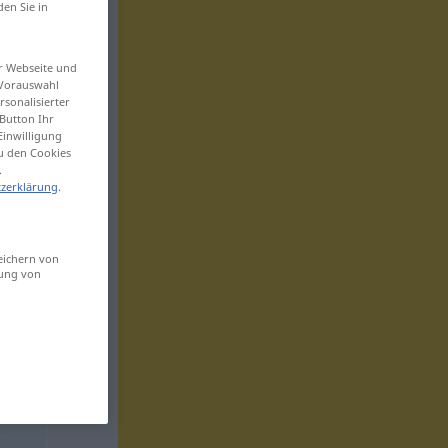
den Sie in
er Webseite und
 Vorauswahl
sonalisierter
Button Ihr
Einwilligung
zu den Cookies
.
zerklärung
.
eichern von
sung von