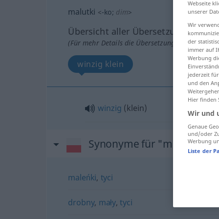
Webseite kli
malutki
<
-ko
;
dim
>
unserer Dat
Wir verwend
Übersicht aller Übersetzungen
kommunizier
der statist
(Für mehr Details die Übersetzung anklicken/an
immer auf I
Werbung die
winzig klein
Einverständ
jederzeit f
und den Anp
Weitergehen
Hier finden
winzig
(klein)
Wir und 
Genaue Geol
und/oder Zu
Synonyme für "malutki"
Werbung und
Liste der P
maleńki
,
tyci
drobny
,
mały
,
tyci