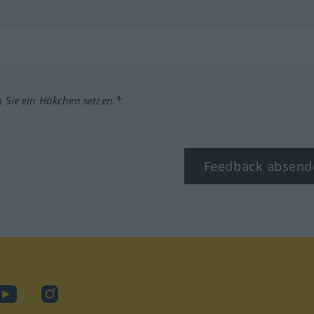
m Sie ein Häkchen setzen.*
Feedback absend
ook
YouTube
Instagram