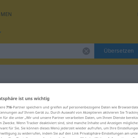
HMEN
Übersetzen
für "krocie"
atsphäre ist uns wichtig
sere
716
-Partner speichern und greifen auf personenbezogene Daten wie Browserdat
Kennungen auf Ihrem Gerät zu. Durch Auswahl von Akzeptieren aktivieren Sie Trackin
n für die unter „Wir und unsere Partner verarbeiten Daten, um Ihnen Dienste bereitz
n Zwecke. Wenn Tracker deaktiviert sind, sind manche Inhalte und Anzeigen mögliche
evant für Sie. Sie können dieses Menü jederzeit wieder aufrufen, um Ihre Einstellung
inwilligung zu widerrufen, indem Sie auf den Link Privatsphäre-Einstellungen am unt