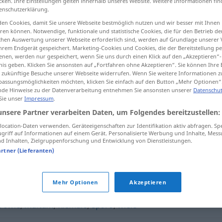
cken. Ihre Einstellungen gelten innerhalb unseres Website. Weitere Informationen fin
enschutzerklärung.
en Cookies, damit Sie unsere Webseite bestmöglich nutzen und wir besser mit Ihnen
en können. Notwendige, funktionale und statistische Cookies, die für den Betrieb d
ischen Auswertung unserer Webseite erforderlich sind, werden auf Grundlage unserer
tippen)
hrem Endgerät gespeichert. Marketing-Cookies und Cookies, die der Bereitstellung per
nen, werden nur gespeichert, wenn Sie uns durch einen Klick auf den „Akzeptieren“-
nis geben. Klicken Sie ansonsten auf „Fortfahren ohne Akzeptieren“. Sie können Ihre 
ür zukünftige Besuche unserer Webseite widerrufen. Wenn Sie weitere Informationen 
assungsmöglichkeiten möchten, klicken Sie einfach auf den Button „Mehr Optionen“
de Hinweise zu der Datenverarbeitung entnehmen Sie ansonsten unserer
Datenschut
 Sie unser
Impressum
.
krocie
pieniądze
unsere Partner verarbeiten Daten, um Folgendes bereitzustellen:
ocation-Daten verwenden. Geräteeigenschaften zur Identifikation aktiv abfragen. Sp
griff auf Informationen auf einem Gerät. Personalisierte Werbung und Inhalte, Mes
 Inhalten, Zielgruppenforschung und Entwicklung von Dienstleistungen.
artner (Lieferanten)
dzenie
,
żyzność
Mehr Optionen
Akzeptieren
rowie
,
multum
,
niemało
,
sporo
,
wiele