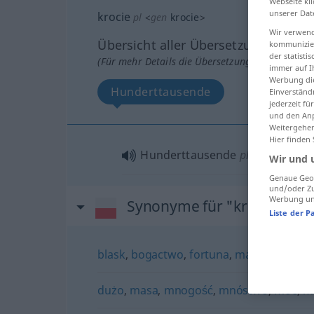
Webseite kli
unserer Dat
krocie
pl
<
gen
krocie
>
Wir verwend
Übersicht aller Übersetzungen
kommunizier
der statist
(Für mehr Details die Übersetzung anklicken/an
immer auf I
Werbung die
Hunderttausende
Einverständ
jederzeit f
und den Anp
Weitergehen
Hier finden
Hunderttausende
pl
Wir und 
Genaue Geol
und/oder Zu
Werbung und
Synonyme für "krocie"
Liste der P
blask
,
bogactwo
,
fortuna
,
majątek
,
powo
dużo
,
masa
,
mnogość
,
mnóstwo
,
moc
,
m