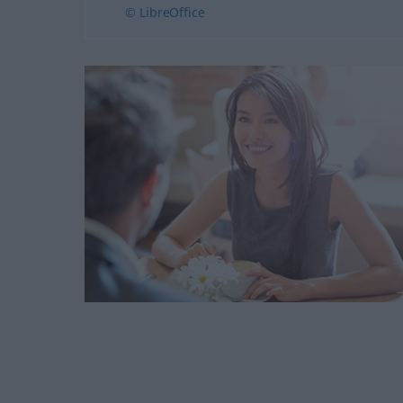
© LibreOffice