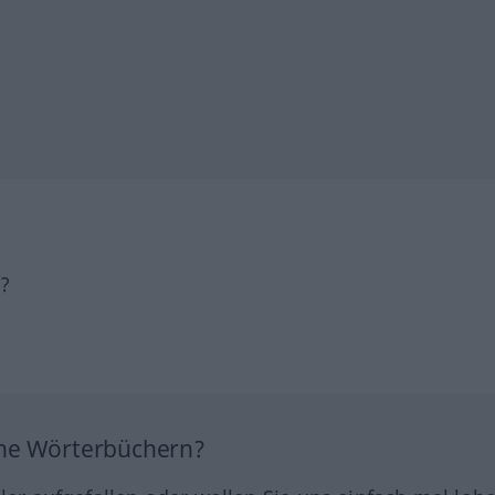
h?
ine Wörterbüchern?