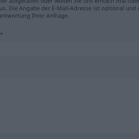
hler aufgefallen oder wollen Sie uns einfach mal lob
us. Die Angabe der E-Mail-Adresse ist optional und 
ntwortung Ihrer Anfrage.
?*