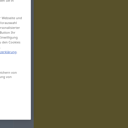
den Sie in
er Webseite und
 Vorauswahl
sonalisierter
Button Ihr
Einwilligung
zu den Cookies
.
zerklärung
.
eichern von
sung von