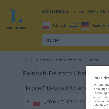
WÖRTERBUCH
SHOP
UNTERNE
Polnisch
Deutsch
Polnisch-Deutsch Wörterbuch
krocie
Polnisch-Deutsch Übersetzung 
Ihre Priv
Wir und un
"krocie" Deutsch Übersetzung
eindeutige 
Technologie
aufgeführte
„krocie“
: liczba mnoga
mehr so rel
oder Ihre E