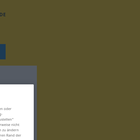
DE
en oder
g-
ustellen“
rweise nicht
en zu ändern
eren Rand der