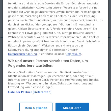
funktionale und statistische Cookies, die für den Betrieb der Webseite
und der statistischen Auswertung unserer Webseite erforderlich sind,
Übersicht aller Übersetzungen
werden auf Grundlage unserer Vorauswahl immer auf Ihrem Endgerät
(Für mehr Details die Übersetzung anklicken/antippen)
gespeichert. Marketing-Cookies und Cookies, die der Bereitstellung
personalisierter Werbung dienen, werden nur gespeichert, wenn Sie uns
durch einen Klick auf den „Akzeptieren“-Button Ihr Einverständnis
Cocktail
geben. Klicken Sie ansonsten auf „Fortfahren ohne Akzeptieren“. Sie
können Ihre Einwilligung jederzeit für zukünftige Besuche unserer
Webseite widerrufen. Wenn Sie weitere Informationen zu den Cookies
und den Anpassungsmöglichkeiten möchten, klicken Sie einfach auf den
Button „Mehr Optionen“. Weitergehende Hinweise zu der
Datenverarbeitung entnehmen Sie ansonsten unserer
Cocktail
m
koktajl
Datenschutzerklärung
. Hier finden Sie unser
Impressum
.
Wir und unsere Partner verarbeiten Daten, um
Folgendes bereitzustellen:
Genaue Geolocation-Daten verwenden. Geräteeigenschaften zur
Identifikation aktiv abfragen. Speichern von und/oder Zugriff auf
Informationen auf einem Gerät. Personalisierte Werbung und Inhalte,
Messung von Werbung und Inhalten, Zielgruppenforschung und
Entwicklung von Dienstleistungen.
Liste der Partner (Lieferanten)
Mehr Optionen
Akzeptieren