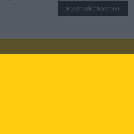
Feedback absenden
Besuchen Sie uns auf:
facebook
YouTube
Instagram
Langenscheidt
NUTZUNGSBEDINGUNGEN