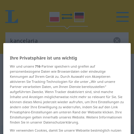
Ihre Privatsphäre ist uns wichtig
Polnisch-Deutsch Wörterbuch
kancelaria
Wir und unsere
716
-Partner speichern und greifen auf
Polnisch-Deutsch Übersetzung für
personenbezogene Daten wie Browserdaten oder eindeutige
Kennungen auf Ihrem Gerät zu. Durch Auswahl von Akzeptieren
"kancelaria"
aktivieren Sie Tracking-Technologien für die unter „Wir und unsere
Partner verarbeiten Daten, um Ihnen Dienste bereitzustellen“
aufgeführten Zwecke. Wenn Tracker deaktiviert sind, sind manche
Inhalte und Anzeigen möglicherweise nicht mehr so relevant für Sie. Sie
"kancelaria" Deutsch Übersetzung
können dieses Menü jederzeit wieder aufrufen, um Ihre Einstellungen zu
ändern oder Ihre Einwilligung zu widerrufen, indem Sie auf den Link
Privatsphäre-Einstellungen am unteren Rand der Webseite klicken. Ihre
„kancelaria“
: rodzaj żeński
Einstellungen gelten innerhalb unseres Website. Weitere Informationen
finden Sie in unserer Datenschutzerklärung.
Wir verwenden Cookies, damit Sie unsere Webseite bestmöglich nutzen
kancelaria
f
<
gen
dat
lok
-ii
;
-e
>