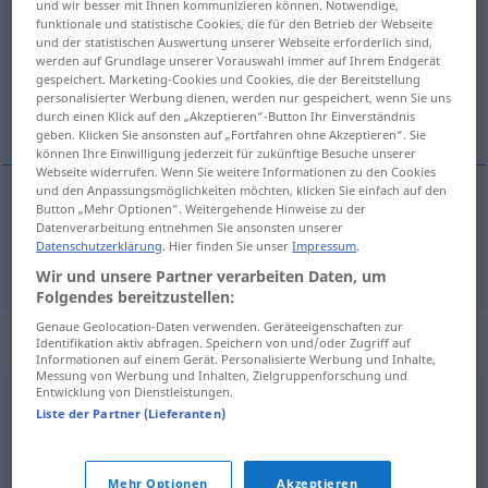
und wir besser mit Ihnen kommunizieren können. Notwendige,
funktionale und statistische Cookies, die für den Betrieb der Webseite
Übersicht aller Übersetzungen
und der statistischen Auswertung unserer Webseite erforderlich sind,
werden auf Grundlage unserer Vorauswahl immer auf Ihrem Endgerät
(Für mehr Details die Übersetzung anklicken/antippen)
gespeichert. Marketing-Cookies und Cookies, die der Bereitstellung
personalisierter Werbung dienen, werden nur gespeichert, wenn Sie uns
Kanzlei
durch einen Klick auf den „Akzeptieren“-Button Ihr Einverständnis
geben. Klicken Sie ansonsten auf „Fortfahren ohne Akzeptieren“. Sie
können Ihre Einwilligung jederzeit für zukünftige Besuche unserer
Webseite widerrufen. Wenn Sie weitere Informationen zu den Cookies
und den Anpassungsmöglichkeiten möchten, klicken Sie einfach auf den
Button „Mehr Optionen“. Weitergehende Hinweise zu der
Kanzlei
f
kancelaria
Datenverarbeitung entnehmen Sie ansonsten unserer
Datenschutzerklärung
. Hier finden Sie unser
Impressum
.
Wir und unsere Partner verarbeiten Daten, um
Folgendes bereitzustellen:
Genaue Geolocation-Daten verwenden. Geräteeigenschaften zur
Synonyme für "kancelaria"
Identifikation aktiv abfragen. Speichern von und/oder Zugriff auf
Informationen auf einem Gerät. Personalisierte Werbung und Inhalte,
Messung von Werbung und Inhalten, Zielgruppenforschung und
Entwicklung von Dienstleistungen.
biuro
,
gabinet
,
sekretariat
Liste der Partner (Lieferanten)
© LibreOffice
Mehr Optionen
Akzeptieren