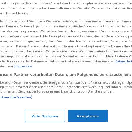
inwilligung zu widerrufen, indem Sie auf den Link Privatsphäre-Einstellungen am unt
cken. Ihre Einstellungen gelten innerhalb unseres Website. Weitere Informationen fin
enschutzerklärung.
en Cookies, damit Sie unsere Webseite bestmöglich nutzen und wir besser mit Ihnen
tippen)
en können. Notwendige, funktionale und statistische Cookies, die für den Betrieb d
ischen Auswertung unserer Webseite erforderlich sind, werden auf Grundlage unserer
hrem Endgerät gespeichert. Marketing-Cookies und Cookies, die der Bereitstellung per
nen, werden nur gespeichert, wenn Sie uns durch einen Klick auf den „Akzeptieren“-
nis geben. Klicken Sie ansonsten auf „Fortfahren ohne Akzeptieren“. Sie können Ihre 
ür zukünftige Besuche unserer Webseite widerrufen. Wenn Sie weitere Informationen 
assungsmöglichkeiten möchten, klicken Sie einfach auf den Button „Mehr Optionen“
de Hinweise zu der Datenverarbeitung entnehmen Sie ansonsten unserer
Datenschut
jaskrawy
kolor
 Sie unser
Impressum
.
unsere Partner verarbeiten Daten, um Folgendes bereitzustellen:
ocation-Daten verwenden. Geräteeigenschaften zur Identifikation aktiv abfragen. Sp
griff auf Informationen auf einem Gerät. Personalisierte Werbung und Inhalte, Mes
 Inhalten, Zielgruppenforschung und Entwicklung von Dienstleistungen.
jaskrawy
światło
artner (Lieferanten)
jaskrawy
FIG
Mehr Optionen
Akzeptieren