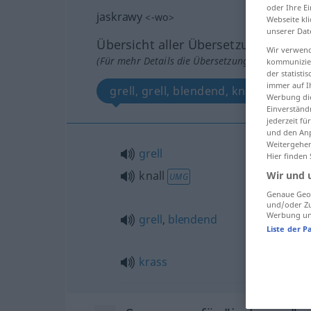
oder Ihre E
jaskrawy
<
-wo
>
Webseite kli
unserer Dat
Übersicht aller Übersetzungen
Wir verwend
(Für mehr Details die Übersetzung anklicken/an
kommunizier
der statist
immer auf I
grell, grell, blendend, knall, krass
Werbung die
Einverständ
jederzeit f
und den Anp
Weitergehen
grell
Hier finden
knall
Wir und 
UMG
Genaue Geol
und/oder Zu
Werbung und
grell
,
blendend
Liste der P
krass