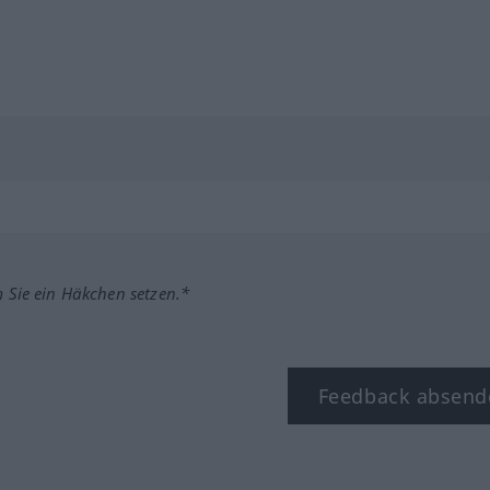
m Sie ein Häkchen setzen.*
Feedback absend