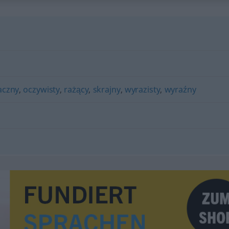
aczny
,
oczywisty
,
rażący
,
skrajny
,
wyrazisty
,
wyraźny