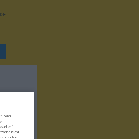
DE
en oder
g-
ustellen“
rweise nicht
en zu ändern