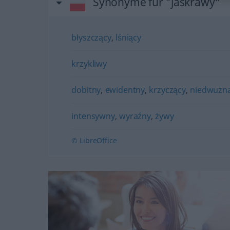
Synonyme für "jaskrawy"
błyszczący
,
lśniący
krzykliwy
dobitny
,
ewidentny
,
krzyczący
,
niedwuzn
intensywny
,
wyraźny
,
żywy
© LibreOffice