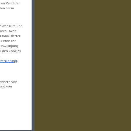
eren Rand der
den Sie in
er Webseite und
 Vorauswahl
sonalisierter
Button Ihr
Einwilligung
zu den Cookies
.
zerklärung
.
eichern von
sung von