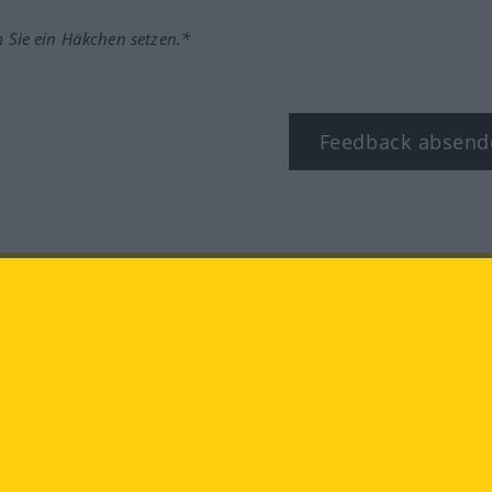
m Sie ein Häkchen setzen.*
Feedback absend
ook
YouTube
Instagram