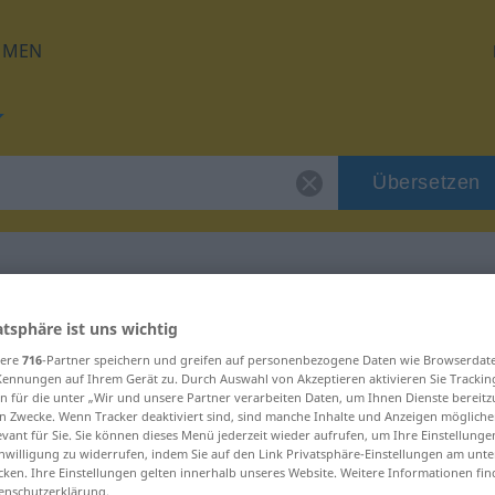
HMEN
Übersetzen
für "izraelski"
atsphäre ist uns wichtig
sere
716
-Partner speichern und greifen auf personenbezogene Daten wie Browserdat
Kennungen auf Ihrem Gerät zu. Durch Auswahl von Akzeptieren aktivieren Sie Trackin
g
n für die unter „Wir und unsere Partner verarbeiten Daten, um Ihnen Dienste bereitz
n Zwecke. Wenn Tracker deaktiviert sind, sind manche Inhalte und Anzeigen mögliche
evant für Sie. Sie können dieses Menü jederzeit wieder aufrufen, um Ihre Einstellung
inwilligung zu widerrufen, indem Sie auf den Link Privatsphäre-Einstellungen am unt
cken. Ihre Einstellungen gelten innerhalb unseres Website. Weitere Informationen fin
enschutzerklärung.