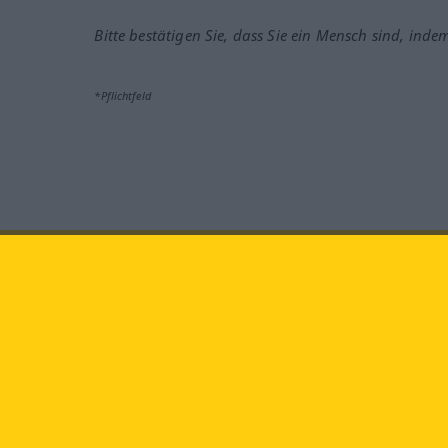
Bitte bestätigen Sie, dass Sie ein Mensch sind, inde
*Pflichtfeld
Besuchen Sie uns auf:
faceb
Langenscheidt