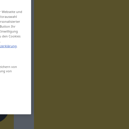
er Webseite und
 Vorauswahl
sonalisierter
Button Ihr
Einwilligung
zu den Cookies
.
zerklärung
.
eichern von
sung von