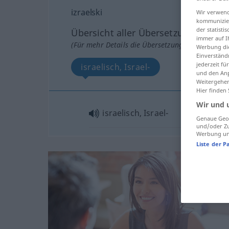
izraelski
Wir verwend
kommunizier
der statist
Übersicht aller Übersetzungen
immer auf I
(Für mehr Details die Übersetzung anklicken/an
Werbung die
Einverständ
jederzeit f
israelisch, Israel-
und den Anp
Weitergehen
Hier finden
Wir und 
israelisch, Israel-
Genaue Geol
und/oder Zu
Werbung und
Liste der P