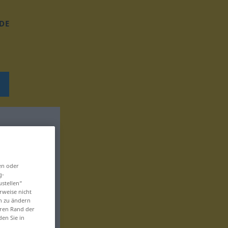
DE
en oder
g-
ustellen“
rweise nicht
en zu ändern
eren Rand der
den Sie in