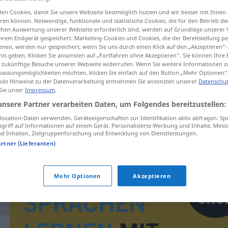
en Cookies, damit Sie unsere Webseite bestmöglich nutzen und wir besser mit Ihnen
en können. Notwendige, funktionale und statistische Cookies, die für den Betrieb d
ischen Auswertung unserer Webseite erforderlich sind, werden auf Grundlage unserer
hrem Endgerät gespeichert. Marketing-Cookies und Cookies, die der Bereitstellung per
tippen)
nen, werden nur gespeichert, wenn Sie uns durch einen Klick auf den „Akzeptieren“-
nis geben. Klicken Sie ansonsten auf „Fortfahren ohne Akzeptieren“. Sie können Ihre 
ür zukünftige Besuche unserer Webseite widerrufen. Wenn Sie weitere Informationen 
assungsmöglichkeiten möchten, klicken Sie einfach auf den Button „Mehr Optionen“
de Hinweise zu der Datenverarbeitung entnehmen Sie ansonsten unserer
Datenschut
 Sie unser
Impressum
.
unsere Partner verarbeiten Daten, um Folgendes bereitzustellen:
izraelski
ocation-Daten verwenden. Geräteeigenschaften zur Identifikation aktiv abfragen. Sp
griff auf Informationen auf einem Gerät. Personalisierte Werbung und Inhalte, Mes
 Inhalten, Zielgruppenforschung und Entwicklung von Dienstleistungen.
artner (Lieferanten)
Mehr Optionen
Akzeptieren