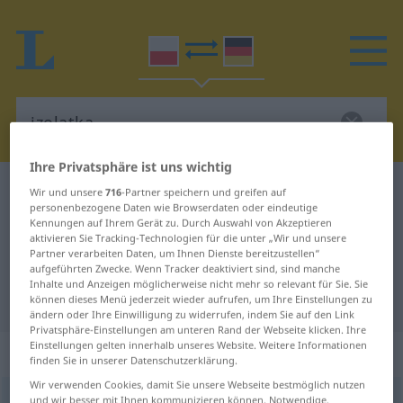
Ihre Privatsphäre ist uns wichtig
Polnisch-Deutsch Wörterbuch
izolatka
Wir und unsere
716
-Partner speichern und greifen auf
personenbezogene Daten wie Browserdaten oder eindeutige
Polnisch-Deutsch Übersetzung für
Kennungen auf Ihrem Gerät zu. Durch Auswahl von Akzeptieren
aktivieren Sie Tracking-Technologien für die unter „Wir und unsere
"izolatka"
Partner verarbeiten Daten, um Ihnen Dienste bereitzustellen“
aufgeführten Zwecke. Wenn Tracker deaktiviert sind, sind manche
Inhalte und Anzeigen möglicherweise nicht mehr so relevant für Sie. Sie
"izolatka" Deutsch Übersetzung
können dieses Menü jederzeit wieder aufrufen, um Ihre Einstellungen zu
ändern oder Ihre Einwilligung zu widerrufen, indem Sie auf den Link
Privatsphäre-Einstellungen am unteren Rand der Webseite klicken. Ihre
Einstellungen gelten innerhalb unseres Website. Weitere Informationen
„izolatka“
: rodzaj żeński
finden Sie in unserer Datenschutzerklärung.
Wir verwenden Cookies, damit Sie unsere Webseite bestmöglich nutzen
izolatka
und wir besser mit Ihnen kommunizieren können. Notwendige,
f
<
-i
;
gen
-tek
>