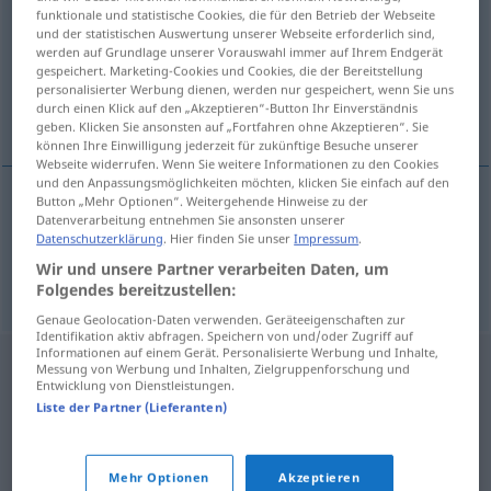
funktionale und statistische Cookies, die für den Betrieb der Webseite
und der statistischen Auswertung unserer Webseite erforderlich sind,
Übersicht aller Übersetzungen
werden auf Grundlage unserer Vorauswahl immer auf Ihrem Endgerät
(Für mehr Details die Übersetzung anklicken/antippen)
gespeichert. Marketing-Cookies und Cookies, die der Bereitstellung
personalisierter Werbung dienen, werden nur gespeichert, wenn Sie uns
durch einen Klick auf den „Akzeptieren“-Button Ihr Einverständnis
Einzelzelle, Isolierstation
geben. Klicken Sie ansonsten auf „Fortfahren ohne Akzeptieren“. Sie
können Ihre Einwilligung jederzeit für zukünftige Besuche unserer
Webseite widerrufen. Wenn Sie weitere Informationen zu den Cookies
und den Anpassungsmöglichkeiten möchten, klicken Sie einfach auf den
Button „Mehr Optionen“. Weitergehende Hinweise zu der
Datenverarbeitung entnehmen Sie ansonsten unserer
Einzelzelle
f
izolatka
Datenschutzerklärung
. Hier finden Sie unser
Impressum
.
Wir und unsere Partner verarbeiten Daten, um
Isolierstation
f
izolatka
w szpitalu
Folgendes bereitzustellen:
Genaue Geolocation-Daten verwenden. Geräteeigenschaften zur
Identifikation aktiv abfragen. Speichern von und/oder Zugriff auf
Informationen auf einem Gerät. Personalisierte Werbung und Inhalte,
Messung von Werbung und Inhalten, Zielgruppenforschung und
Entwicklung von Dienstleistungen.
Liste der Partner (Lieferanten)
Mehr Optionen
Akzeptieren