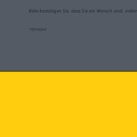
Bitte bestätigen Sie, dass Sie ein Mensch sind, inde
*Pflichtfeld
Besuchen Sie uns auf:
faceb
Langenscheidt