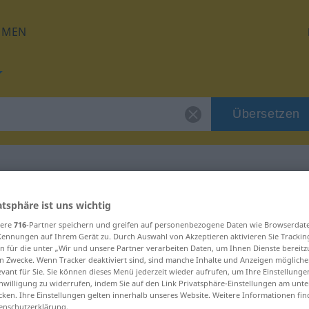
HMEN
Übersetzen
für "izolacyjny"
atsphäre ist uns wichtig
sere
716
-Partner speichern und greifen auf personenbezogene Daten wie Browserdat
Kennungen auf Ihrem Gerät zu. Durch Auswahl von Akzeptieren aktivieren Sie Trackin
ung
n für die unter „Wir und unsere Partner verarbeiten Daten, um Ihnen Dienste bereitz
n Zwecke. Wenn Tracker deaktiviert sind, sind manche Inhalte und Anzeigen mögliche
evant für Sie. Sie können dieses Menü jederzeit wieder aufrufen, um Ihre Einstellung
inwilligung zu widerrufen, indem Sie auf den Link Privatsphäre-Einstellungen am unt
cken. Ihre Einstellungen gelten innerhalb unseres Website. Weitere Informationen fin
enschutzerklärung.