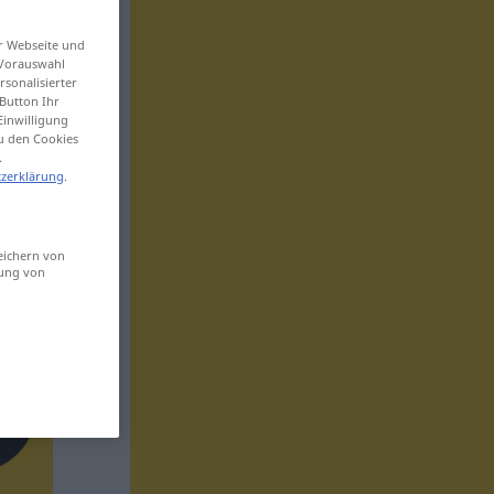
er Webseite und
 Vorauswahl
sonalisierter
Button Ihr
Einwilligung
zu den Cookies
.
zerklärung
.
eichern von
sung von