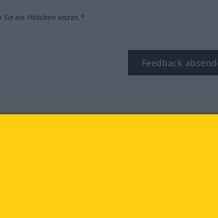
m Sie ein Häkchen setzen.*
Feedback absend
ook
YouTube
Instagram