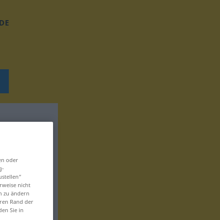
DE
en oder
g-
ustellen“
rweise nicht
en zu ändern
eren Rand der
den Sie in