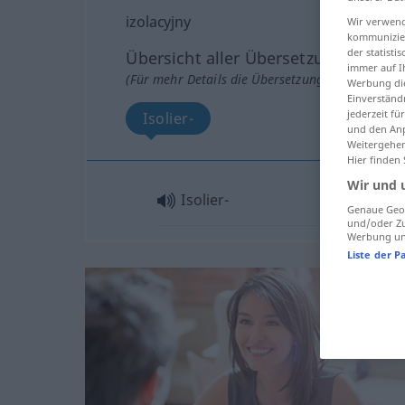
izolacyjny
Wir verwend
kommunizier
der statist
Übersicht aller Übersetzungen
immer auf I
(Für mehr Details die Übersetzung anklicken/an
Werbung die
Einverständ
jederzeit f
Isolier-
und den Anp
Weitergehen
Hier finden
Wir und 
Isolier-
Genaue Geol
und/oder Zu
Werbung und
Liste der P