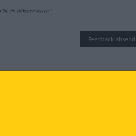
m Sie ein Häkchen setzen.*
Feedback absend
ook
YouTube
Instagram