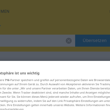
HMEN
Übersetzen
für "Izara"
atsphäre ist uns wichtig
sere
716
-Partner speichern und greifen auf personenbezogene Daten wie Browserdat
Kennungen auf Ihrem Gerät zu. Durch Auswahl von Akzeptieren aktivieren Sie Trackin
n für die unter „Wir und unsere Partner verarbeiten Daten, um Ihnen Dienste bereitz
n Zwecke. Wenn Tracker deaktiviert sind, sind manche Inhalte und Anzeigen mögliche
evant für Sie. Sie können dieses Menü jederzeit wieder aufrufen, um Ihre Einstellung
inwilligung zu widerrufen, indem Sie auf den Link Privatsphäre-Einstellungen am unt
cken. Ihre Einstellungen gelten innerhalb unseres Website. Weitere Informationen fin
enschutzerklärung.