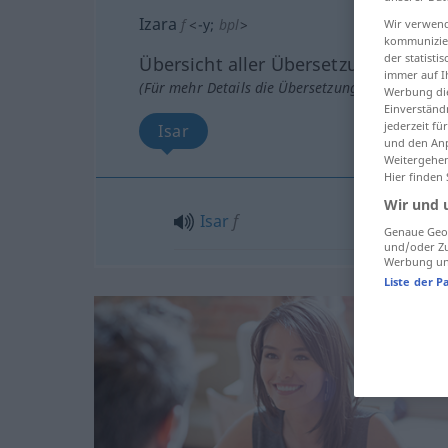
Izara
f
<
-y
;
bpl
>
Wir verwend
kommunizier
der statist
Übersicht aller Übersetzungen
immer auf I
(Für mehr Details die Übersetzung anklicken/an
Werbung die
Einverständ
jederzeit f
Isar
und den Anp
Weitergehen
Hier finden
Wir und 
Isar
f
Genaue Geol
und/oder Zu
Werbung und
Liste der P