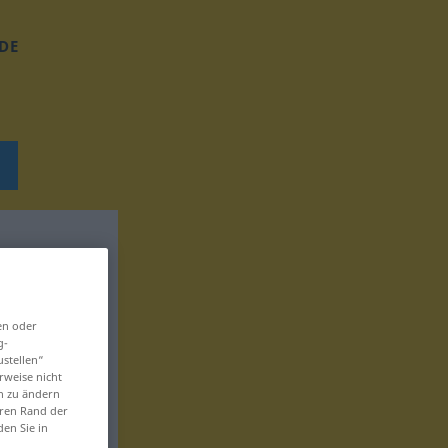
DE
en oder
g-
ustellen“
rweise nicht
en zu ändern
eren Rand der
den Sie in