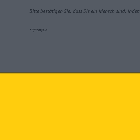
Bitte bestätigen Sie, dass Sie ein Mensch sind, inde
*Pflichtfeld
Besuchen Sie uns auf:
faceb
Langenscheidt