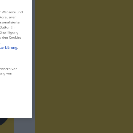
er Webseite und
 Vorauswahl
sonalisierter
Button Ihr
Einwilligung
zu den Cookies
.
zerklärung
.
eichern von
sung von