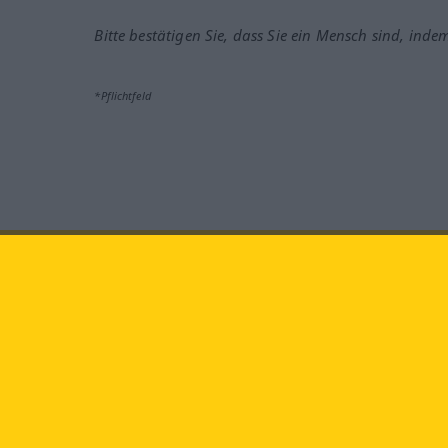
Bitte bestätigen Sie, dass Sie ein Mensch sind, inde
*Pflichtfeld
Besuchen Sie uns auf:
faceb
Langenscheidt