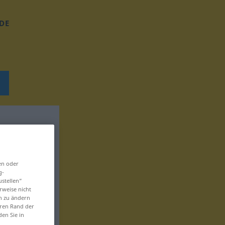
DE
en oder
g-
ustellen“
rweise nicht
en zu ändern
eren Rand der
den Sie in