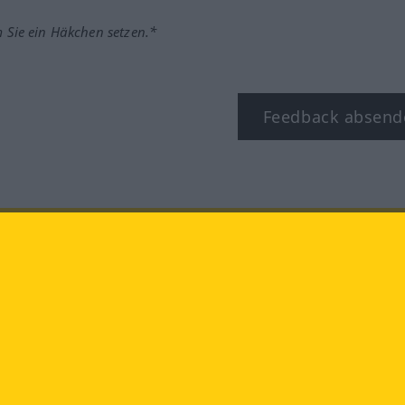
m Sie ein Häkchen setzen.*
Feedback absend
ook
YouTube
Instagram