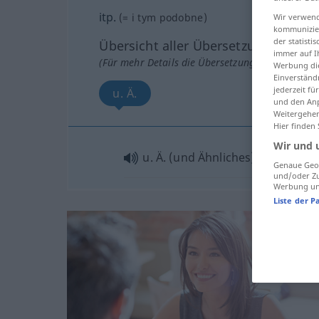
itp.
(=
i tym podobne
)
Wir verwend
kommunizier
der statist
Übersicht aller Übersetzungen
immer auf I
(Für mehr Details die Übersetzung anklicken/an
Werbung die
Einverständ
jederzeit f
u. Ä.
und den Anp
Weitergehen
Hier finden
Wir und 
u. Ä. (und Ähnliches)
Genaue Geol
und/oder Zu
Werbung und
Liste der P