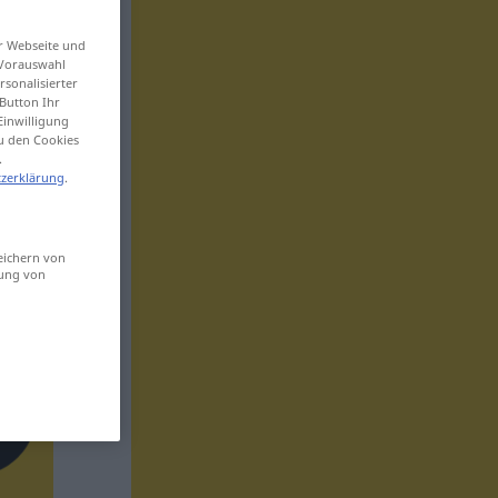
er Webseite und
 Vorauswahl
sonalisierter
Button Ihr
Einwilligung
zu den Cookies
.
zerklärung
.
eichern von
sung von