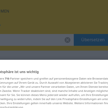
HMEN
Übersetzen
für "itp."
atsphäre ist uns wichtig
sere
716
-Partner speichern und greifen auf personenbezogene Daten wie Browserdat
Kennungen auf Ihrem Gerät zu. Durch Auswahl von Akzeptieren aktivieren Sie Trackin
n für die unter „Wir und unsere Partner verarbeiten Daten, um Ihnen Dienste bereitz
n Zwecke. Wenn Tracker deaktiviert sind, sind manche Inhalte und Anzeigen mögliche
evant für Sie. Sie können dieses Menü jederzeit wieder aufrufen, um Ihre Einstellung
inwilligung zu widerrufen, indem Sie auf den Link Privatsphäre-Einstellungen am unt
cken. Ihre Einstellungen gelten innerhalb unseres Website. Weitere Informationen fin
enschutzerklärung.