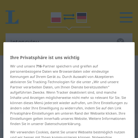
Ihre Privatsphäre ist uns wichtig
Polnisch-Deutsch Wörterbuch
intencyjny
Wir und unsere
716
-Partner speichern und greifen auf
personenbezogene Daten wie Browserdaten oder eindeutige
Polnisch-Deutsch Übersetzung für
Kennungen auf Ihrem Gerät zu. Durch Auswahl von Akzeptieren
aktivieren Sie Tracking-Technologien für die unter „Wir und unsere
"intencyjny"
Partner verarbeiten Daten, um Ihnen Dienste bereitzustellen“
aufgeführten Zwecke. Wenn Tracker deaktiviert sind, sind manche
Inhalte und Anzeigen möglicherweise nicht mehr so relevant für Sie. Sie
"intencyjny" Deutsch Übersetzung
können dieses Menü jederzeit wieder aufrufen, um Ihre Einstellungen zu
ändern oder Ihre Einwilligung zu widerrufen, indem Sie auf den Link
Privatsphäre-Einstellungen am unteren Rand der Webseite klicken. Ihre
Einstellungen gelten innerhalb unseres Website. Weitere Informationen
„intencyjny“
finden Sie in unserer Datenschutzerklärung.
Wir verwenden Cookies, damit Sie unsere Webseite bestmöglich nutzen
intencyjny
und wir besser mit Ihnen kommunizieren können. Notwendige,