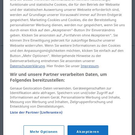
funktionale und statistische Cookies, die für den Betrieb der Webseite
und der statistischen Auswertung unserer Webseite erforderlich sind,
Übersicht aller Übersetzungen
werden auf Grundlage unserer Vorauswahl immer auf Ihrem Endgerät
(Für mehr Details die Übersetzung anklicken/antippen)
gespeichert. Marketing-Cookies und Cookies, die der Bereitstellung
personalisierter Werbung dienen, werden nur gespeichert, wenn Sie uns
durch einen Klick auf den „Akzeptieren“-Button Ihr Einverständnis
Absichtserklärung
geben. Klicken Sie ansonsten auf „Fortfahren ohne Akzeptieren“. Sie
können Ihre Einwilligung jederzeit für zukünftige Besuche unserer
Webseite widerrufen. Wenn Sie weitere Informationen zu den Cookies
und den Anpassungsmöglichkeiten möchten, klicken Sie einfach auf den
Button „Mehr Optionen“. Weitergehende Hinweise zu der
Beispiele
Datenverarbeitung entnehmen Sie ansonsten unserer
Datenschutzerklärung
. Hier finden Sie unser
Impressum
.
m
list
intencyjny
Wir und unsere Partner verarbeiten Daten, um
f
Absichtserklärung
Folgendes bereitzustellen:
Genaue Geolocation-Daten verwenden. Geräteeigenschaften zur
Identifikation aktiv abfragen. Speichern von und/oder Zugriff auf
Informationen auf einem Gerät. Personalisierte Werbung und Inhalte,
Messung von Werbung und Inhalten, Zielgruppenforschung und
Entwicklung von Dienstleistungen.
Liste der Partner (Lieferanten)
Mehr Optionen
Akzeptieren