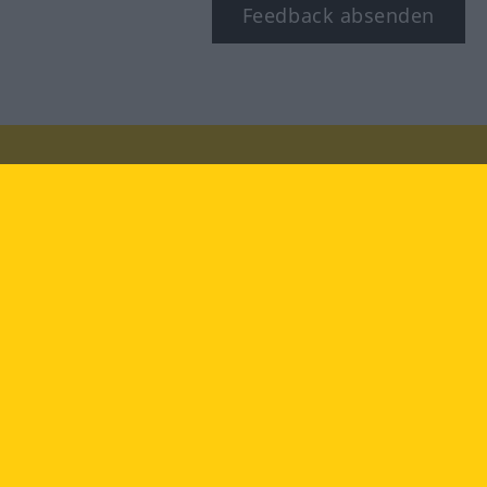
Feedback absenden
Besuchen Sie uns auf:
facebook
YouTube
Instagram
Langenscheidt
NUTZUNGSBEDINGUNGEN
DATENSCHUTZBESTIMMUNGEN