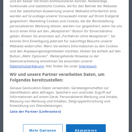
und wir besser mit Ihnen kommunizieren können. Notwendige,
funktionale und statistische Cookies, die für den Betrieb der Webseite
Übersicht aller Übersetzungen
und der statistischen Auswertung unserer Webseite erforderlich sind,
werden auf Grundlage unserer Vorauswahl immer auf Ihrem Endgerät
(Für mehr Details die Übersetzung anklicken/antippen)
gespeichert. Marketing-Cookies und Cookies, die der Bereitstellung
personalisierter Werbung dienen, werden nur gespeichert, wenn Sie uns
Unterstellung
durch einen Klick auf den „Akzeptieren“-Button Ihr Einverständnis
geben. Klicken Sie ansonsten auf „Fortfahren ohne Akzeptieren“. Sie
können Ihre Einwilligung jederzeit für zukünftige Besuche unserer
Webseite widerrufen. Wenn Sie weitere Informationen zu den Cookies
und den Anpassungsmöglichkeiten möchten, klicken Sie einfach auf den
Button „Mehr Optionen“. Weitergehende Hinweise zu der
Unterstellung
f
insynuacja
Datenverarbeitung entnehmen Sie ansonsten unserer
Datenschutzerklärung
. Hier finden Sie unser
Impressum
.
Wir und unsere Partner verarbeiten Daten, um
Folgendes bereitzustellen:
Synonyme für "insynuacja"
Genaue Geolocation-Daten verwenden. Geräteeigenschaften zur
Identifikation aktiv abfragen. Speichern von und/oder Zugriff auf
Informationen auf einem Gerät. Personalisierte Werbung und Inhalte,
Messung von Werbung und Inhalten, Zielgruppenforschung und
aluzja
,
docinek
,
przycinek
,
przymówka
,
przytyk
Entwicklung von Dienstleistungen.
Liste der Partner (Lieferanten)
© LibreOffice
Mehr Optionen
Akzeptieren