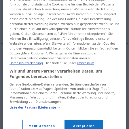
funktionale und statistische Cookies, die für den Betrieb der Webseite
und der statistischen Auswertung unserer Webseite erforderlich sind,
Übersicht aller Übersetzungen
werden auf Grundlage unserer Vorauswahl immer auf Ihrem Endgerät
(Für mehr Details die Übersetzung anklicken/antippen)
gespeichert. Marketing-Cookies und Cookies, die der Bereitstellung
personalisierter Werbung dienen, werden nur gespeichert, wenn Sie uns
durch einen Klick auf den „Akzeptieren“-Button Ihr Einverständnis
königliche Insygnien
geben. Klicken Sie ansonsten auf „Fortfahren ohne Akzeptieren“. Sie
können Ihre Einwilligung jederzeit für zukünftige Besuche unserer
Webseite widerrufen. Wenn Sie weitere Informationen zu den Cookies
und den Anpassungsmöglichkeiten möchten, klicken Sie einfach auf den
Button „Mehr Optionen“. Weitergehende Hinweise zu der
Beispiele
Datenverarbeitung entnehmen Sie ansonsten unserer
Datenschutzerklärung
. Hier finden Sie unser
Impressum
.
insygnia królewskie
Wir und unsere Partner verarbeiten Daten, um
pl
königliche Insygnien
Folgendes bereitzustellen:
Genaue Geolocation-Daten verwenden. Geräteeigenschaften zur
Identifikation aktiv abfragen. Speichern von und/oder Zugriff auf
Informationen auf einem Gerät. Personalisierte Werbung und Inhalte,
Messung von Werbung und Inhalten, Zielgruppenforschung und
Entwicklung von Dienstleistungen.
Liste der Partner (Lieferanten)
Mehr Optionen
Akzeptieren