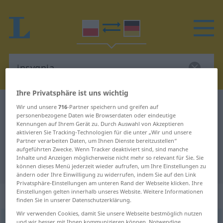
Ihre Privatsphäre ist uns wichtig
Polnisch-Deutsch Wörterbuch
insygnia
Wir und unsere
716
-Partner speichern und greifen auf
personenbezogene Daten wie Browserdaten oder eindeutige
Polnisch-Deutsch Übersetzung für
Kennungen auf Ihrem Gerät zu. Durch Auswahl von Akzeptieren
aktivieren Sie Tracking-Technologien für die unter „Wir und unsere
"insygnia"
Partner verarbeiten Daten, um Ihnen Dienste bereitzustellen“
aufgeführten Zwecke. Wenn Tracker deaktiviert sind, sind manche
Inhalte und Anzeigen möglicherweise nicht mehr so relevant für Sie. Sie
"insygnia" Deutsch Übersetzung
können dieses Menü jederzeit wieder aufrufen, um Ihre Einstellungen zu
ändern oder Ihre Einwilligung zu widerrufen, indem Sie auf den Link
Privatsphäre-Einstellungen am unteren Rand der Webseite klicken. Ihre
Einstellungen gelten innerhalb unseres Website. Weitere Informationen
„insygnia“
: liczba mnoga
finden Sie in unserer Datenschutzerklärung.
Wir verwenden Cookies, damit Sie unsere Webseite bestmöglich nutzen
insygnia
pl
und wir besser mit Ihnen kommunizieren können. Notwendige,