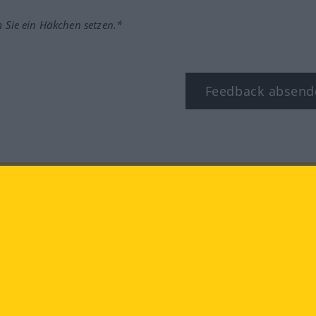
m Sie ein Häkchen setzen.*
Feedback absend
ook
YouTube
Instagram