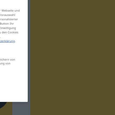
er Webseite und
 Vorauswahl
sonalisierter
Button Ihr
Einwilligung
zu den Cookies
.
zerklärung
.
eichern von
sung von