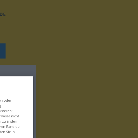
DE
en oder
g-
ustellen“
rweise nicht
en zu ändern
eren Rand der
den Sie in