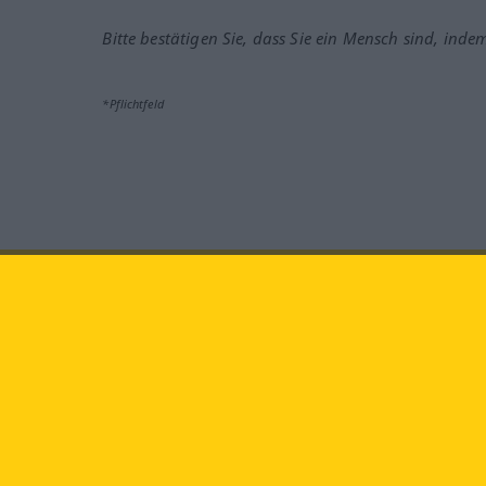
Bitte bestätigen Sie, dass Sie ein Mensch sind, inde
*Pflichtfeld
Besuchen Sie uns auf:
faceb
Langenscheidt