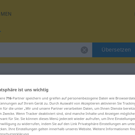
HMEN
Übersetzen
für "insulina"
atsphäre ist uns wichtig
sere
716
-Partner speichern und greifen auf personenbezogene Daten wie Browserdat
Kennungen auf Ihrem Gerät zu. Durch Auswahl von Akzeptieren aktivieren Sie Trackin
g
n für die unter „Wir und unsere Partner verarbeiten Daten, um Ihnen Dienste bereitz
n Zwecke. Wenn Tracker deaktiviert sind, sind manche Inhalte und Anzeigen mögliche
evant für Sie. Sie können dieses Menü jederzeit wieder aufrufen, um Ihre Einstellung
inwilligung zu widerrufen, indem Sie auf den Link Privatsphäre-Einstellungen am unt
cken. Ihre Einstellungen gelten innerhalb unseres Website. Weitere Informationen fin
enschutzerklärung.