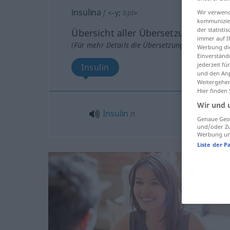
insulina
f
<
-y
;
bpl
>
Wir verwend
kommunizier
der statist
Übersicht aller Übersetzungen
immer auf I
(Für mehr Details die Übersetzung anklicken/an
Werbung die
Einverständ
jederzeit f
Insulin
und den Anp
Weitergehen
Hier finden
Wir und 
Insulin
n
Genaue Geol
und/oder Zu
Werbung und
Liste der P