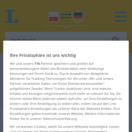
Ihre Privatsphäre ist uns wichtig
Polnisch-Deutsch Wörterbuch
instytucja
Wir und unsere
716
-Partner speichern und greifen auf
personenbezogene Daten wie Browserdaten oder eindeutige
Polnisch-Deutsch Übersetzung für
Kennungen auf Ihrem Gerät zu. Durch Auswahl von Akzeptieren
aktivieren Sie Tracking-Technologien für die unter „Wir und unsere
"instytucja"
Partner verarbeiten Daten, um Ihnen Dienste bereitzustellen“
aufgeführten Zwecke. Wenn Tracker deaktiviert sind, sind manche
Inhalte und Anzeigen möglicherweise nicht mehr so relevant für Sie. Sie
"instytucja" Deutsch Übersetzung
können dieses Menü jederzeit wieder aufrufen, um Ihre Einstellungen zu
ändern oder Ihre Einwilligung zu widerrufen, indem Sie auf den Link
Privatsphäre-Einstellungen am unteren Rand der Webseite klicken. Ihre
Einstellungen gelten innerhalb unseres Website. Weitere Informationen
„instytucja“
: rodzaj żeński
finden Sie in unserer Datenschutzerklärung.
Wir verwenden Cookies, damit Sie unsere Webseite bestmöglich nutzen
instytucja
f
<
-i
;
-e
>
und wir besser mit Ihnen kommunizieren können. Notwendige,