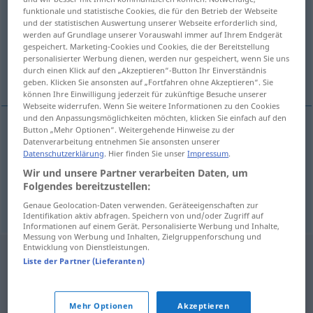
funktionale und statistische Cookies, die für den Betrieb der Webseite
und der statistischen Auswertung unserer Webseite erforderlich sind,
Übersicht aller Übersetzungen
werden auf Grundlage unserer Vorauswahl immer auf Ihrem Endgerät
(Für mehr Details die Übersetzung anklicken/antippen)
gespeichert. Marketing-Cookies und Cookies, die der Bereitstellung
personalisierter Werbung dienen, werden nur gespeichert, wenn Sie uns
durch einen Klick auf den „Akzeptieren“-Button Ihr Einverständnis
Institution, Einrichtung
geben. Klicken Sie ansonsten auf „Fortfahren ohne Akzeptieren“. Sie
können Ihre Einwilligung jederzeit für zukünftige Besuche unserer
Webseite widerrufen. Wenn Sie weitere Informationen zu den Cookies
und den Anpassungsmöglichkeiten möchten, klicken Sie einfach auf den
Button „Mehr Optionen“. Weitergehende Hinweise zu der
Datenverarbeitung entnehmen Sie ansonsten unserer
Institution
f
instytucja
Datenschutzerklärung
. Hier finden Sie unser
Impressum
.
Wir und unsere Partner verarbeiten Daten, um
Einrichtung
f
instytucja
Folgendes bereitzustellen:
Genaue Geolocation-Daten verwenden. Geräteeigenschaften zur
Identifikation aktiv abfragen. Speichern von und/oder Zugriff auf
Informationen auf einem Gerät. Personalisierte Werbung und Inhalte,
Messung von Werbung und Inhalten, Zielgruppenforschung und
Entwicklung von Dienstleistungen.
Liste der Partner (Lieferanten)
Mehr Optionen
Akzeptieren