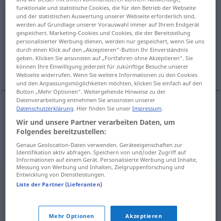
funktionale und statistische Cookies, die für den Betrieb der Webseite
instrumentariuszka
f
<
-i
;
-szek
>
und der statistischen Auswertung unserer Webseite erforderlich sind,
werden auf Grundlage unserer Vorauswahl immer auf Ihrem Endgerät
Übersicht aller Übersetzungen
gespeichert. Marketing-Cookies und Cookies, die der Bereitstellung
personalisierter Werbung dienen, werden nur gespeichert, wenn Sie uns
(Für mehr Details die Übersetzung anklicken/antippen)
durch einen Klick auf den „Akzeptieren“-Button Ihr Einverständnis
geben. Klicken Sie ansonsten auf „Fortfahren ohne Akzeptieren“. Sie
Operationsschwester, Operationsassistentin
können Ihre Einwilligung jederzeit für zukünftige Besuche unserer
Webseite widerrufen. Wenn Sie weitere Informationen zu den Cookies
und den Anpassungsmöglichkeiten möchten, klicken Sie einfach auf den
Button „Mehr Optionen“. Weitergehende Hinweise zu der
Datenverarbeitung entnehmen Sie ansonsten unserer
Datenschutzerklärung
. Hier finden Sie unser
Impressum
.
Operationsschwester
f
instrumentariuszka
Wir und unsere Partner verarbeiten Daten, um
Folgendes bereitzustellen:
Operationsassistentin
f
instrumentariuszka
Genaue Geolocation-Daten verwenden. Geräteeigenschaften zur
Identifikation aktiv abfragen. Speichern von und/oder Zugriff auf
Informationen auf einem Gerät. Personalisierte Werbung und Inhalte,
Messung von Werbung und Inhalten, Zielgruppenforschung und
Entwicklung von Dienstleistungen.
Liste der Partner (Lieferanten)
Mehr Optionen
Akzeptieren