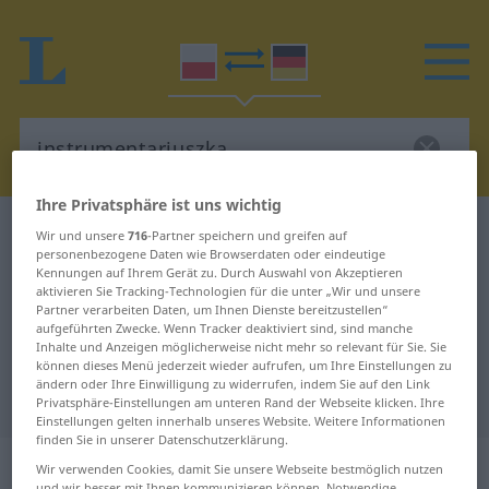
Ihre Privatsphäre ist uns wichtig
Polnisch-Deutsch Wörterbuch
instrumentariuszka
Wir und unsere
716
-Partner speichern und greifen auf
personenbezogene Daten wie Browserdaten oder eindeutige
Polnisch-Deutsch Übersetzung für
Kennungen auf Ihrem Gerät zu. Durch Auswahl von Akzeptieren
aktivieren Sie Tracking-Technologien für die unter „Wir und unsere
"instrumentariuszka"
Partner verarbeiten Daten, um Ihnen Dienste bereitzustellen“
aufgeführten Zwecke. Wenn Tracker deaktiviert sind, sind manche
Inhalte und Anzeigen möglicherweise nicht mehr so relevant für Sie. Sie
"instrumentariuszka" Deutsch
können dieses Menü jederzeit wieder aufrufen, um Ihre Einstellungen zu
ändern oder Ihre Einwilligung zu widerrufen, indem Sie auf den Link
Übersetzung
Privatsphäre-Einstellungen am unteren Rand der Webseite klicken. Ihre
Einstellungen gelten innerhalb unseres Website. Weitere Informationen
finden Sie in unserer Datenschutzerklärung.
„instrumentariuszka“
: rodzaj żeński
Wir verwenden Cookies, damit Sie unsere Webseite bestmöglich nutzen
und wir besser mit Ihnen kommunizieren können. Notwendige,