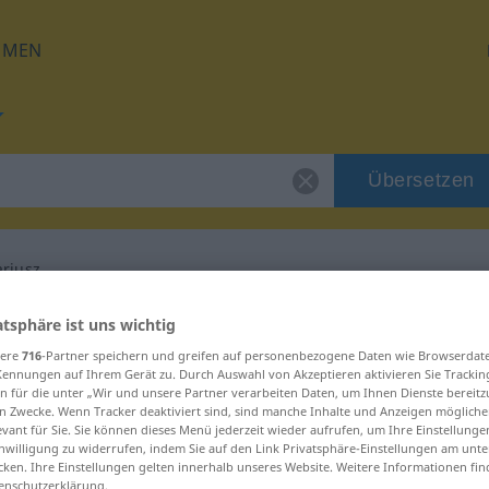
HMEN
Übersetzen
riusz
 für "instrumentariusz"
atsphäre ist uns wichtig
sere
716
-Partner speichern und greifen auf personenbezogene Daten wie Browserdat
Kennungen auf Ihrem Gerät zu. Durch Auswahl von Akzeptieren aktivieren Sie Trackin
bersetzung
n für die unter „Wir und unsere Partner verarbeiten Daten, um Ihnen Dienste bereitz
n Zwecke. Wenn Tracker deaktiviert sind, sind manche Inhalte und Anzeigen mögliche
evant für Sie. Sie können dieses Menü jederzeit wieder aufrufen, um Ihre Einstellung
inwilligung zu widerrufen, indem Sie auf den Link Privatsphäre-Einstellungen am unt
 męski
cken. Ihre Einstellungen gelten innerhalb unseres Website. Weitere Informationen fin
enschutzerklärung.