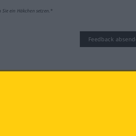
m Sie ein Häkchen setzen.*
Feedback absend
ook
YouTube
Instagram