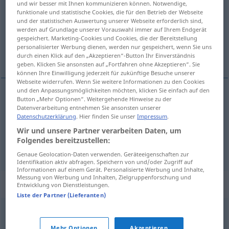
und wir besser mit Ihnen kommunizieren können. Notwendige,
funktionale und statistische Cookies, die für den Betrieb der Webseite
Übersicht aller Übersetzungen
und der statistischen Auswertung unserer Webseite erforderlich sind,
werden auf Grundlage unserer Vorauswahl immer auf Ihrem Endgerät
(Für mehr Details die Übersetzung anklicken/antippen)
gespeichert. Marketing-Cookies und Cookies, die der Bereitstellung
personalisierter Werbung dienen, werden nur gespeichert, wenn Sie uns
Apathie, Trägheit
durch einen Klick auf den „Akzeptieren“-Button Ihr Einverständnis
geben. Klicken Sie ansonsten auf „Fortfahren ohne Akzeptieren“. Sie
können Ihre Einwilligung jederzeit für zukünftige Besuche unserer
Webseite widerrufen. Wenn Sie weitere Informationen zu den Cookies
und den Anpassungsmöglichkeiten möchten, klicken Sie einfach auf den
Button „Mehr Optionen“. Weitergehende Hinweise zu der
Apathie
f
inercja
Datenverarbeitung entnehmen Sie ansonsten unserer
Datenschutzerklärung
. Hier finden Sie unser
Impressum
.
Wir und unsere Partner verarbeiten Daten, um
Trägheit
f
inercja
Folgendes bereitzustellen:
Genaue Geolocation-Daten verwenden. Geräteeigenschaften zur
Identifikation aktiv abfragen. Speichern von und/oder Zugriff auf
Informationen auf einem Gerät. Personalisierte Werbung und Inhalte,
Messung von Werbung und Inhalten, Zielgruppenforschung und
Synonyme für "inercja"
Entwicklung von Dienstleistungen.
Liste der Partner (Lieferanten)
bezczynność
,
bezwład
,
bierność
Mehr Optionen
Akzeptieren