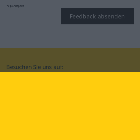
*Pflichtfeld
Feedback absenden
Besuchen Sie uns auf:
facebook
YouTube
Instagram
Langenscheidt
NUTZUNGSBEDINGUNGEN