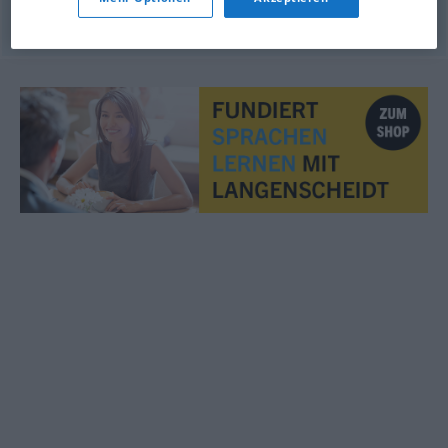
© LibreOffice