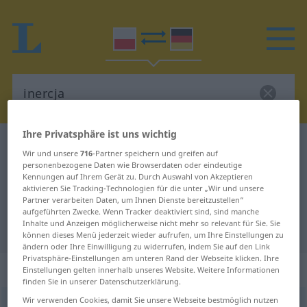
Ihre Privatsphäre ist uns wichtig
Polnisch-Deutsch Wörterbuch
inercja
Wir und unsere
716
-Partner speichern und greifen auf
Polnisch-Deutsch Übersetzung für
personenbezogene Daten wie Browserdaten oder eindeutige
Kennungen auf Ihrem Gerät zu. Durch Auswahl von Akzeptieren
"inercja"
aktivieren Sie Tracking-Technologien für die unter „Wir und unsere
Partner verarbeiten Daten, um Ihnen Dienste bereitzustellen“
aufgeführten Zwecke. Wenn Tracker deaktiviert sind, sind manche
Inhalte und Anzeigen möglicherweise nicht mehr so relevant für Sie. Sie
"inercja" Deutsch Übersetzung
können dieses Menü jederzeit wieder aufrufen, um Ihre Einstellungen zu
ändern oder Ihre Einwilligung zu widerrufen, indem Sie auf den Link
Privatsphäre-Einstellungen am unteren Rand der Webseite klicken. Ihre
„inercja“
: rodzaj żeński
Einstellungen gelten innerhalb unseres Website. Weitere Informationen
finden Sie in unserer Datenschutzerklärung.
Wir verwenden Cookies, damit Sie unsere Webseite bestmöglich nutzen
inercja
f
<
-i
;
bpl
>
LIT